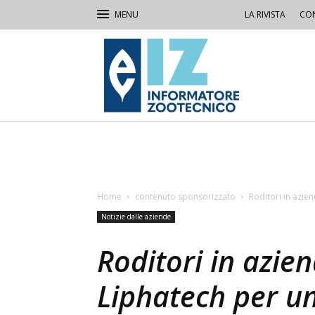
LA RIVISTA
CON
IZ
Informatore
Zootecnico
Home
contenuto sponsorizzato
Roditori in azien
Notizie dalle aziende
Roditori in azien
Liphatech per un