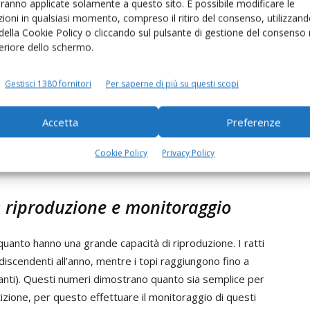
aranno applicate solamente a questo sito. È possibile modificare le
he se l’ingestione è avvenuta a dose piena.
ioni in qualsiasi momento, compreso il ritiro del consenso, utilizzand
ipio attivo.
 della Cookie Policy o cliccando sul pulsante di gestione del consenso 
feriore dello schermo.
.
Gestisci 1380 fornitori
Per saperne di più su questi scopi
ia e tecnologia
Accetta
Preferenze
o una molecola con una concentrazione di 25 ppm che
enza dello zolfo all’interno della molecola consente al
Cookie Policy
Privacy Policy
po del soggetto ed in modo più efficace.
i: riproduzione e monitoraggio
 quanto hanno una grande capacità di riproduzione. I ratti
 discendenti all’anno, mentre i topi raggiungono fino a
itanti). Questi numeri dimostrano quanto sia semplice per
zione, per questo effettuare il monitoraggio di questi