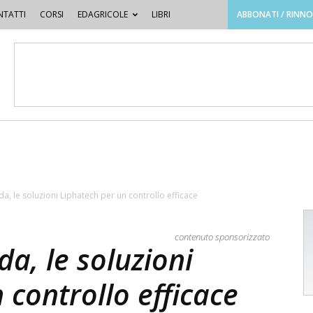
TATTI
CORSI
EDAGRICOLE
LIBRI
ABBONATI / RINN
da, le soluzioni Liphatech per un controllo efficace
contenuto sponsorizzato
da, le soluzioni
 controllo efficace