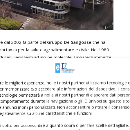
 e dal 2002 fa parte del
Gruppo De Sangosse
che ha
portanza per la salute agroalimentare e civile. Nel 1980
di geni resistenti ad alcune molecole, Liphatech immette
generazione
: il
difetialone
, uno degli anti coagulanti di
re le migliori esperienze, noi e i nostri partner utilizziamo tecnologie
 di seconda generazione
er memorizzare e/o accedere alle informazioni del dispositivo. Il con
ecnologie permetterà a noi e ai nostri partner di elaborare dati person
comportamento durante la navigazione o gli ID univoci su questo sito 
dono quelle per cui:
 annunci (non) personalizzati. Non acconsentire o ritirare il consens
 negativamente su alcune caratteristiche e funzioni.
te del metabolismo del soggetto target in modo lento.
ui sotto per acconsentire a quanto sopra o per fare scelte dettagliate.
lo e non multiplo.