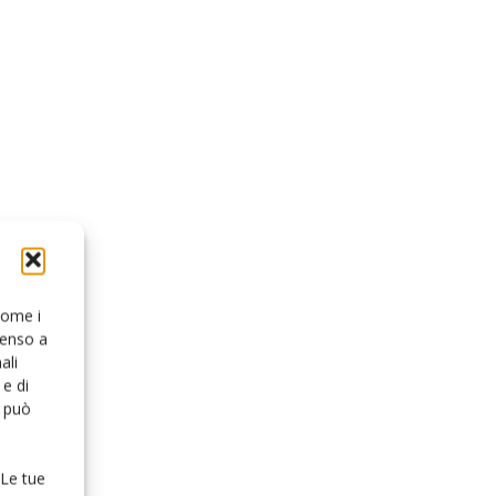
 come i
senso a
ali
e di
o può
 Le tue