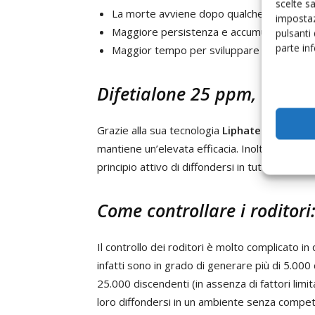
scelte s
La morte avviene dopo qualche giorno, anc
impostaz
Maggiore persistenza e accumulo del princ
pulsanti
parte in
Maggior tempo per sviluppare resistenza
Difetialone 25 ppm, efficac
Grazie alla sua tecnologia
Liphatech
ha creat
mantiene un’elevata efficacia. Inoltre, la pres
principio attivo di diffondersi in tutto il cor
Come controllare i roditor
Il controllo dei roditori è molto complicato in
infatti sono in grado di generare più di 5.000
25.000 discendenti (in assenza di fattori lim
loro diffondersi in un ambiente senza competi