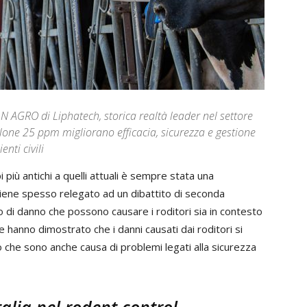
N AGRO di Liphatech, storica realtà leader nel settore
alone 25 ppm migliorano efficacia, sicurezza e gestione
nti civili
più antichi a quelli attuali è sempre stata una
viene spesso relegato ad un dibattito di seconda
lo di danno che possono causare i roditori sia in contesto
me hanno dimostrato che i danni causati dai roditori si
to che sono anche causa di problemi legati alla sicurezza