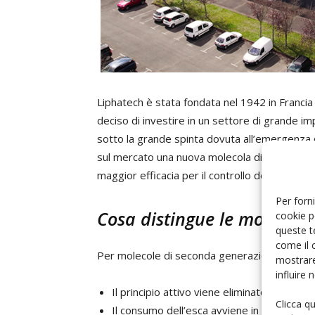
Liphatech è stata fondata nel 1942 in Francia
deciso di investire in un settore di grande im
sotto la grande spinta dovuta all’emergenza 
sul mercato una nuova molecola di
seconda 
maggior efficacia per il controllo dei roditori.
Per forni
Cosa distingue le molecole
cookie p
queste t
come il 
Per molecole di seconda generazione si inten
mostrare
influire
Il principio attivo viene eliminato da par
Clicca q
Il consumo dell’esca avviene in modo singo