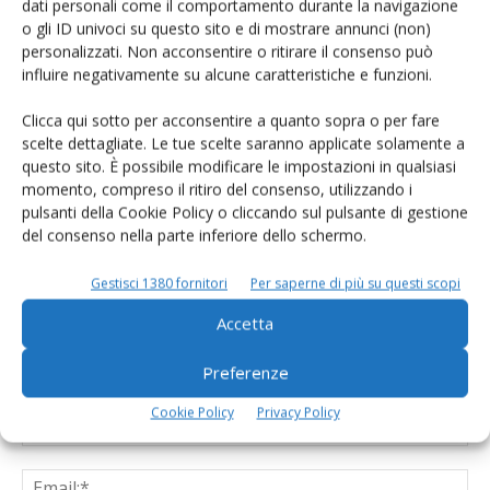
dati personali come il comportamento durante la navigazione
caseificio ad un livello superiore con
o gli ID univoci su questo sito e di mostrare annunci (non)
Milk Sustainability Center
personalizzati. Non acconsentire o ritirare il consenso può
influire negativamente su alcune caratteristiche e funzioni.
Clicca qui sotto per acconsentire a quanto sopra o per fare
scelte dettagliate. Le tue scelte saranno applicate solamente a
questo sito. È possibile modificare le impostazioni in qualsiasi
LASCIA UN COMMENTO
momento, compreso il ritiro del consenso, utilizzando i
pulsanti della Cookie Policy o cliccando sul pulsante di gestione
del consenso nella parte inferiore dello schermo.
Gestisci 1380 fornitori
Per saperne di più su questi scopi
Accetta
Preferenze
Cookie Policy
Privacy Policy