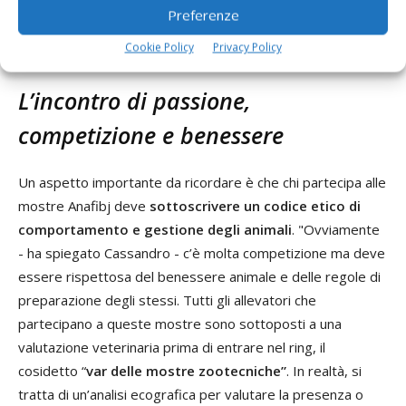
Preferenze
indipendentemente dalla razza, la selezione per il bovino
da latte è molto convergente e simile".
Cookie Policy
Privacy Policy
L’incontro di passione,
competizione e benessere
Un aspetto importante da ricordare è che chi partecipa alle
mostre Anafibj deve
sottoscrivere un codice etico di
comportamento e gestione degli animali
. "Ovviamente
- ha spiegato Cassandro - c’è molta competizione ma deve
essere rispettosa del benessere animale e delle regole di
preparazione degli stessi. Tutti gli allevatori che
partecipano a queste mostre sono sottoposti a una
valutazione veterinaria prima di entrare nel ring, il
cosidetto “
var delle mostre zootecniche”
. In realtà, si
tratta di un’analisi ecografica per valutare la presenza o