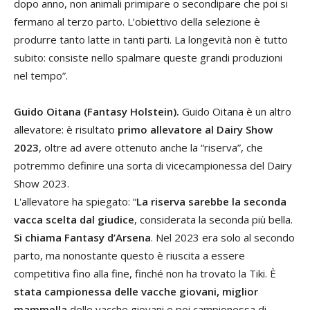
dopo anno, non animali primipare o secondipare che poi si
fermano al terzo parto. L’obiettivo della selezione è
produrre tanto latte in tanti parti. La longevità non è tutto
subito: consiste nello spalmare queste grandi produzioni
nel tempo”.
Guido Oitana (Fantasy Holstein).
Guido Oitana è un altro
allevatore: è risultato
primo allevatore al Dairy Show
2023
, oltre ad avere ottenuto anche la “riserva”, che
potremmo definire una sorta di vicecampionessa del Dairy
Show 2023.
L'allevatore ha spiegato: “
La riserva sarebbe la seconda
vacca scelta dal giudice
, considerata la seconda più bella.
Si chiama Fantasy d’Arsena
. Nel 2023 era solo al secondo
parto, ma nonostante questo è riuscita a essere
competitiva fino alla fine, finché non ha trovato la Tiki. È
stata campionessa delle vacche giovani, miglior
mammella
delle vacche giovani e poi campionessa di