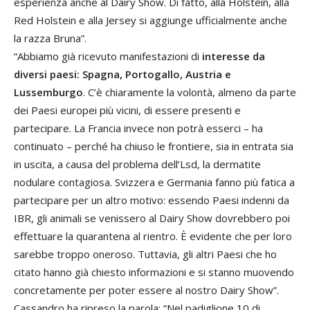
esperienza anche al Dairy Show. Di fatto, alla Holstein, alla
Red Holstein e alla Jersey si aggiunge ufficialmente anche
la razza Bruna”.
“Abbiamo già ricevuto manifestazioni di
interesse da
diversi paesi: Spagna, Portogallo, Austria e
Lussemburgo
. C’è chiaramente la volontà, almeno da parte
dei Paesi europei più vicini, di essere presenti e
partecipare. La Francia invece non potrà esserci – ha
continuato – perché ha chiuso le frontiere, sia in entrata sia
in uscita, a causa del problema dell’Lsd, la dermatite
nodulare contagiosa. Svizzera e Germania fanno più fatica a
partecipare per un altro motivo: essendo Paesi indenni da
IBR, gli animali se venissero al Dairy Show dovrebbero poi
effettuare la quarantena al rientro. È evidente che per loro
sarebbe troppo oneroso. Tuttavia, gli altri Paesi che ho
citato hanno già chiesto informazioni e si stanno muovendo
concretamente per poter essere al nostro Dairy Show”.
Cassandro ha ripreso la parola: “Nel padiglione 10 di