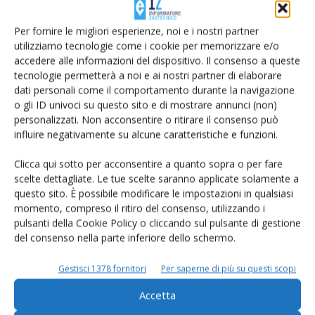
sono rispetto alla Holstein?" ha chiesto il giornalista.
Ha risposto Cassandro: “Tra queste tre razze, tutti gli
Per fornire le migliori esperienze, noi e i nostri partner
animali hanno un’elevata attitudine produttiva al latte.
utilizziamo tecnologie come i cookie per memorizzare e/o
Tuttavia, la differenza con la Jersey riguarda principalmente
accedere alle informazioni del dispositivo. Il consenso a queste
il
contenuto di grasso e proteina
, che è molto più
tecnologie permetterà a noi e ai nostri partner di elaborare
dati personali come il comportamento durante la navigazione
elevato rispetto alle altre due razze, e la dimensione
o gli ID univoci su questo sito e di mostrare annunci (non)
dell’animale: la Jersey ha una
statura
decisamente
personalizzati. Non acconsentire o ritirare il consenso può
inferiore".
influire negativamente su alcune caratteristiche e funzioni.
"La Bruna, invece, ha una statura più simile alla Holstein,
Clicca qui sotto per acconsentire a quanto sopra o per fare
leggermente inferiore, e un
contenuto proteico
migliore
scelte dettagliate. Le tue scelte saranno applicate solamente a
rispetto alla Holstein, perché è stata selezionata anche per
questo sito. È possibile modificare le impostazioni in qualsiasi
aspetti caseari
nel tempo, in particolare per il contenuto
momento, compreso il ritiro del consenso, utilizzando i
di caseina.
pulsanti della Cookie Policy o cliccando sul pulsante di gestione
del consenso nella parte inferiore dello schermo.
Morfologicamente tutti questi animali devono comunque
avere attitudini produttive simili: costati ben evidenti,
Gestisci 1378 fornitori
Per saperne di più su questi scopi
ampiezza dell’anteriore elevata e correttezza
Accetta
dell’apparato mammario, che varia nelle dimensioni tra le
razze ma mantiene caratteristiche simili. Quindi,