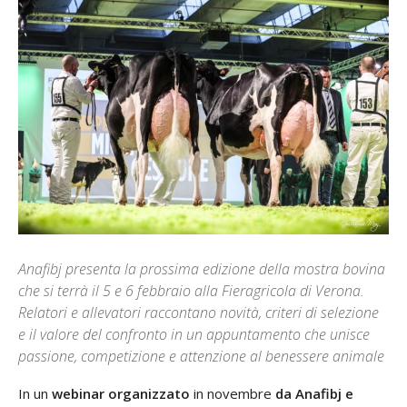
Anafibj presenta la prossima edizione della mostra bovina
che si terrà il 5 e 6 febbraio alla Fieragricola di Verona.
Relatori e allevatori raccontano novità, criteri di selezione
e il valore del confronto in un appuntamento che unisce
passione, competizione e attenzione al benessere animale
In un
webinar organizzato
in novembre
da Anafibj e