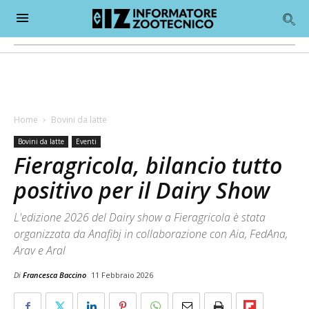
Home
Bovini da latte
Bovini da latte
Eventi
Fieragricola, bilancio tutto
positivo per il Dairy Show
L'edizione 2026 del Dairy show a Fieragricola è stata
organizzata da Anafibj in collaborazione con Aia, FedAna,
Arav e Aral
Di
Francesca Baccino
11 Febbraio 2026