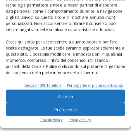
tecnologie permetterà a noi e ai nostri partner di elaborare
dati personali come il comportamento durante la navigazione
o gli ID univoci su questo sito e di mostrare annunci (non)
personalizzati. Non acconsentire o ritirare il consenso può
E-magazine
influire negativamente su alcune caratteristiche e funzioni.
Tecniche, prodotti e servizi dalle aziende
Clicca qui sotto per acconsentire a quanto sopra o per fare
scelte dettagliate. Le tue scelte saranno applicate solamente a
questo sito. È possibile modificare le impostazioni in qualsiasi
momento, compreso il ritiro del consenso, utilizzando i
pulsanti della Cookie Policy o cliccando sul pulsante di gestione
del consenso nella parte inferiore dello schermo.
Gestisci 1380 fornitori
Per saperne di più su questi scopi
Catalogo Aziende e Prodotti
Accetta
Un modo semplice per cercare un'azienda o un
prodotto!
Preferenze
Cerca adesso
Cookie Policy
Privacy Policy