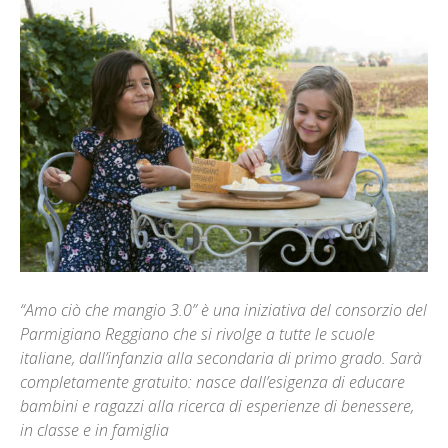
“Amo ciò che mangio 3.0” è una iniziativa del consorzio del
Parmigiano Reggiano che si rivolge a tutte le scuole
italiane, dall’infanzia alla secondaria di primo grado. Sarà
completamente gratuito: nasce dall’esigenza di educare
bambini e ragazzi alla ricerca di esperienze di benessere,
in classe e in famiglia