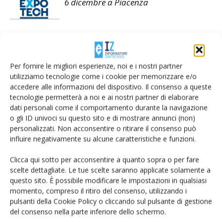
6 dicembre a Piacenza
Dairy Summit 2023, tante aspettative
dal nuovo regolamento sulle Dop e Igp
Per fornire le migliori esperienze, noi e i nostri partner
utilizziamo tecnologie come i cookie per memorizzare e/o
Dairy Summit 2023 il 10 novembre a
accedere alle informazioni del dispositivo. Il consenso a queste
Parma
tecnologie permetterà a noi e ai nostri partner di elaborare
dati personali come il comportamento durante la navigazione
o gli ID univoci su questo sito e di mostrare annunci (non)
personalizzati. Non acconsentire o ritirare il consenso può
influire negativamente su alcune caratteristiche e funzioni.
Clicca qui sotto per acconsentire a quanto sopra o per fare
LASCIA UN COMMENTO
scelte dettagliate. Le tue scelte saranno applicate solamente a
questo sito. È possibile modificare le impostazioni in qualsiasi
momento, compreso il ritiro del consenso, utilizzando i
pulsanti della Cookie Policy o cliccando sul pulsante di gestione
del consenso nella parte inferiore dello schermo.