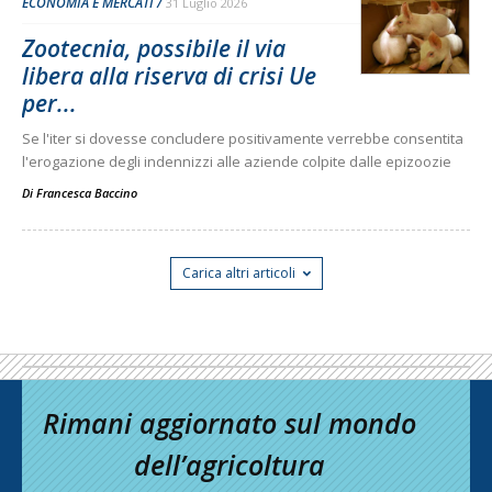
ECONOMIA E MERCATI
31 Luglio 2026
Zootecnia, possibile il via
libera alla riserva di crisi Ue
per...
Se l'iter si dovesse concludere positivamente verrebbe consentita
l'erogazione degli indennizzi alle aziende colpite dalle epizoozie
Di
Francesca Baccino
Carica altri articoli
Rimani aggiornato sul mondo
dell’agricoltura