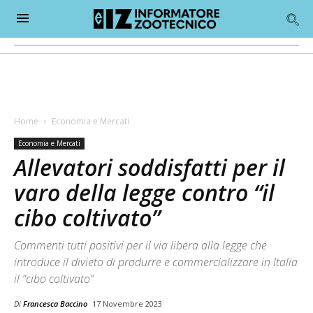
Home
Economia e Mercati
Economia e Mercati
Allevatori soddisfatti per il
varo della legge contro “il
cibo coltivato”
Commenti tutti positivi per il via libera alla legge che
introduce il divieto di produrre e commercializzare in Italia
il “cibo coltivato”
Di
Francesca Baccino
17 Novembre 2023