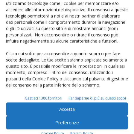
utilizziamo tecnologie come i cookie per memorizzare e/o
accedere alle informazioni del dispositivo. Il consenso a queste
Facebook
Twitter
tecnologie permetterà a noi e ai nostri partner di elaborare
dati personali come il comportamento durante la navigazione
o gli ID univoci su questo sito e di mostrare annunci (non)
Articoli correlati
personalizzati. Non acconsentire o ritirare il consenso può
influire negativamente su alcune caratteristiche e funzioni.
Bresciangrana ferma il ritiro del latte e
Clicca qui sotto per acconsentire a quanto sopra o per fare
la produzione fino al 31 agosto
scelte dettagliate. Le tue scelte saranno applicate solamente a
questo sito. È possibile modificare le impostazioni in qualsiasi
momento, compreso il ritiro del consenso, utilizzando i
Martino Cassandro entra nel Board di
pulsanti della Cookie Policy o cliccando sul pulsante di gestione
del consenso nella parte inferiore dello schermo.
Icar
Gestisci 1380 fornitori
Per saperne di più su questi scopi
Ettore Prandini eletto nuovo presidente
Accetta
dell’Aia
Preferenze
Cookie Policy
Privacy Policy