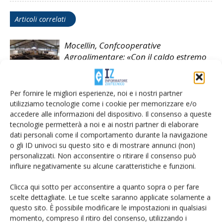
Articoli correlati
Mocellin, Confcooperative
Agroalimentare: «Con il caldo estremo
ridotta la produzione di latte»
Bresciangrana ferma il ritiro del latte e
Per fornire le migliori esperienze, noi e i nostri partner
la produzione fino al 31 agosto
utilizziamo tecnologie come i cookie per memorizzare e/o
accedere alle informazioni del dispositivo. Il consenso a queste
tecnologie permetterà a noi e ai nostri partner di elaborare
dati personali come il comportamento durante la navigazione
Latte, salta l’intesa sul prezzo in Puglia
o gli ID univoci su questo sito e di mostrare annunci (non)
al tavolo regionale
personalizzati. Non acconsentire o ritirare il consenso può
influire negativamente su alcune caratteristiche e funzioni.
Clicca qui sotto per acconsentire a quanto sopra o per fare
scelte dettagliate. Le tue scelte saranno applicate solamente a
questo sito. È possibile modificare le impostazioni in qualsiasi
momento, compreso il ritiro del consenso, utilizzando i