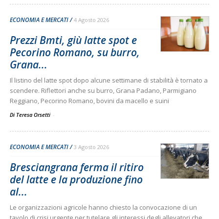
ECONOMIA E MERCATI
4 Agosto 2026
Prezzi Bmti, giù latte spot e
Pecorino Romano, su burro,
Grana...
Il listino del latte spot dopo alcune settimane di stabilità è tornato a
scendere. Riflettori anche su burro, Grana Padano, Parmigiano
Reggiano, Pecorino Romano, bovini da macello e suini
Di Teresa Orsetti
-
ECONOMIA E MERCATI
3 Agosto 2026
Bresciangrana ferma il ritiro
del latte e la produzione fino
al...
Le organizzazioni agricole hanno chiesto la convocazione di un
tavolo di crisi urgente per tutelare gli interessi degli allevatori che