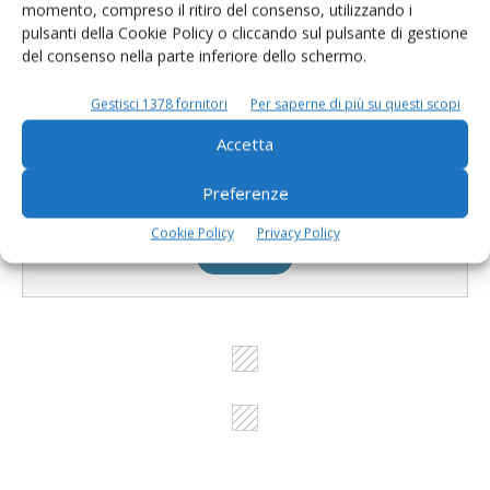
momento, compreso il ritiro del consenso, utilizzando i
prodotto!
pulsanti della Cookie Policy o cliccando sul pulsante di gestione
del consenso nella parte inferiore dello schermo.
Cerca adesso
Gestisci 1378 fornitori
Per saperne di più su questi scopi
Accetta
L'Esperto risponde
Preferenze
I consigli di Terra e Vita agli agricoltori
Cookie Policy
Privacy Policy
Cerca adesso