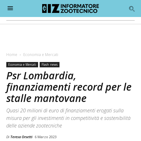
Home
Economia e Mercati
Economia e Mercati
Flash news
Psr Lombardia,
finanziamenti record per le
stalle mantovane
Quasi 20 milioni di euro di finanziamenti erogati sulla
misura per gli investimenti in competitività e sostenibilità
delle aziende zootecniche
Di
Teresa Orsetti
6 Marzo 2023