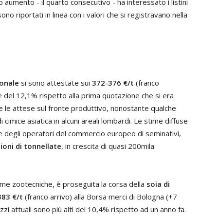
 aumento - il quarto consecutivo - ha interessato i listini
 sono riportati in linea con i valori che si registravano nella
ionale
si sono attestate sui
372-376 €/t
(franco
e del 12,1% rispetto alla prima quotazione che si era
e le attese sul fronte produttivo, nonostante qualche
cimice asiatica in alcuni areali lombardi. Le stime diffuse
ne degli operatori del commercio europeo di seminativi,
lioni di tonnellate
, in crescita di quasi 200mila
prime zootecniche, è proseguita la corsa della
soia di
383 €/t
(franco arrivo) alla Borsa merci di Bologna (+7
zi attuali sono più alti del 10,4% rispetto ad un anno fa.