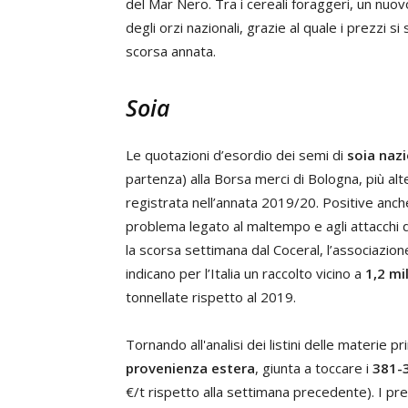
del Mar Nero. Tra i cereali foraggeri, un nuovo
degli orzi nazionali, grazie al quale i prezzi si
scorsa annata.
Soia
Le quotazioni d’esordio dei semi di
soia naz
partenza) alla Borsa merci di Bologna, più alt
registrata nell’annata 2019/20. Positive anch
problema legato al maltempo e agli attacchi di 
la scorsa settimana dal Coceral, l’associazio
indicano per l’Italia un raccolto vicino a
1,2 mi
tonnellate rispetto al 2019.
Tornando all'analisi dei listini delle materie 
provenienza estera
, giunta a toccare i
381-
€/t rispetto alla settimana precedente). I prez