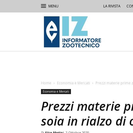
LA RIVISTA
CON
IZ
Informatore
Zootecnico
Home
Economia e Mercati
Prezzi materie prime zo
Economia e Mercati
Prezzi materie p
soia in rialzo di 
Di
Alice Martini
2 Ottobre 2020