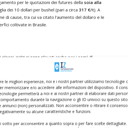
egamento per le quotazioni dei futures della
soia alla
lia dei 10 dollari per bushel (pari a circa
317 €/t
). A
me di cause, tra cui va citato l’aumento del dollaro e le
ici coltivate in Brasile.
oleosi, rialzi si sono rilevati anche per i
semi di
, cresciuti di 5 €/t ed attestati sui
340-345 €/t
(franco
a. A conferma di un mercato del girasole attraversato da
ina proteica di girasole
: alla Borsa merci di Torino i
re le migliori esperienze, noi e i nostri partner utilizziamo tecnologie
arrivo). L’ulteriore rialzo – il quarto consecutivo – porta i
er memorizzare e/o accedere alle informazioni del dispositivo. Il con
ecnologie permetterà a noi e ai nostri partner di elaborare dati person
llo scorso anno. E aumento si è registrato per i prezzi
comportamento durante la navigazione o gli ID univoci su questo sito 
aria di Milano si sono portati sui
254-257 €/t
(franco
 annunci (non) personalizzati. Non acconsentire o ritirare il consens
ima. Si conferma positivo il confronto con la scorsa
 negativamente su alcune caratteristiche e funzioni.
ui sotto per acconsentire a quanto sopra o per fare scelte dettagliate.