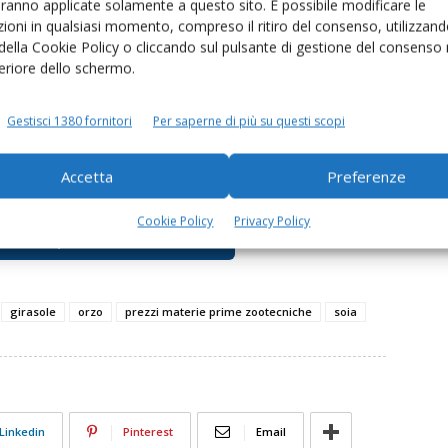
aranno applicate solamente a questo sito. È possibile modificare le
ioni in qualsiasi momento, compreso il ritiro del consenso, utilizzand
 della Cookie Policy o cliccando sul pulsante di gestione del consenso 
feriore dello schermo.
la lenta ma costante salita di altre due materie prime
 Borsa merci di Roma l’
orzo pesante
ha guadagnato
Gestisci 1380 fornitori
Per saperne di più su questi scopi
 partenza). Come detto, prezzi in aumento per il
i di Bologna), in linea con la tendenza osservata sul
Accetta
Preferenze
Cookie Policy
Privacy Policy
materie prime zootecniche
girasole
orzo
prezzi materie prime zootecniche
soia
Linkedin
Pinterest
Email