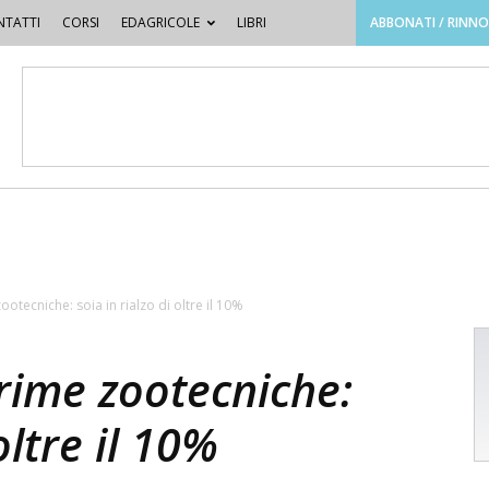
TATTI
CORSI
EDAGRICOLE
LIBRI
ABBONATI / RINN
otecniche: soia in rialzo di oltre il 10%
rime zootecniche:
oltre il 10%