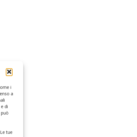
 come i
senso a
ali
e di
o può
 Le tue