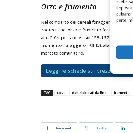
scelte s
Orzo e frumento
impostaz
pulsanti
parte in
Nel comparto dei cereali foraggeri, prosegue 
zootecniche: orzo e frumento foraggero. Alla
altri 2 €/t portandosi sui
153-157 €/t
(franco
frumento foraggero
(
+3 €/t
alla Borsa merc
mercato comunitario.
Leggi le schede sui prezzi delle 
TAG
colza
dati elaborati da Bmti
frumento
Facebook
Twitter