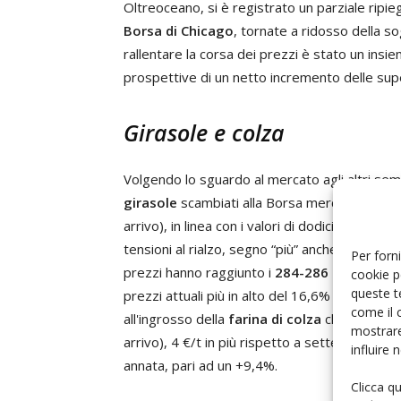
Oltreoceano, si è registrato un parziale ripi
Borsa di Chicago
, tornate a ridosso della sog
rallentare la corsa dei prezzi è stato un insie
prospettive di un netto incremento delle superf
Girasole e colza
Volgendo lo sguardo al mercato agli altri semi 
girasole
scambiati alla Borsa merci di Bologna
arrivo), in linea con i valori di dodici mesi f
tensioni al rialzo, segno “più” anche per la
far
Per forni
prezzi hanno raggiunto i
284-286 €/t
(franco 
cookie p
queste t
prezzi attuali più in alto del 16,6% rispetto a
come il 
all'ingrosso della
farina di colza
che alla Gran
mostrare
arrivo), 4 €/t in più rispetto a sette giorni pr
influire
annata, pari ad un +9,4%.
Clicca q