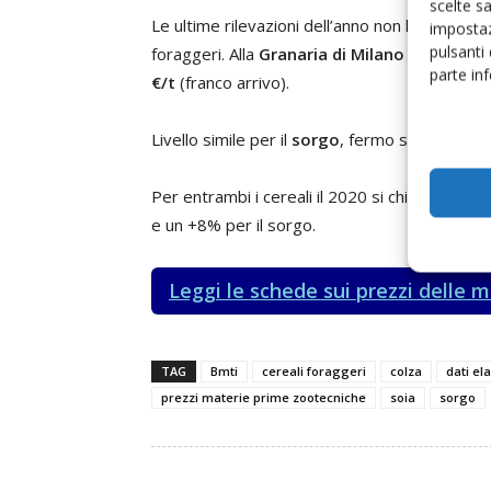
scelte s
Le ultime rilevazioni dell’anno non hanno riserv
impostaz
pulsanti
foraggeri. Alla
Granaria di Milano
l’
orzo pesa
parte in
€/t
(franco arrivo).
Livello simile per il
sorgo
, fermo sui
188-190
Per entrambi i cereali il 2020 si chiude in cre
e un +8% per il sorgo.
Leggi le schede sui prezzi delle 
TAG
Bmti
cereali foraggeri
colza
dati el
prezzi materie prime zootecniche
soia
sorgo