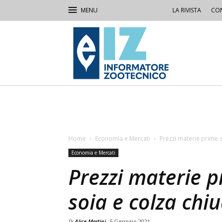
LA RIVISTA
CON
IZ
Informatore
Zootecnico
Home
Economia e Mercati
Prezzi materie prime z
Economia e Mercati
Prezzi materie p
soia e colza chiu
Di
Alice Martini
5 Gennaio 2021