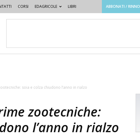
TATTI
CORSI
EDAGRICOLE
LIBRI
ABBONATI / RINN
ootecniche: soia e colza chiudono l’anno in rialzo
rime zootecniche:
dono l’anno in rialzo