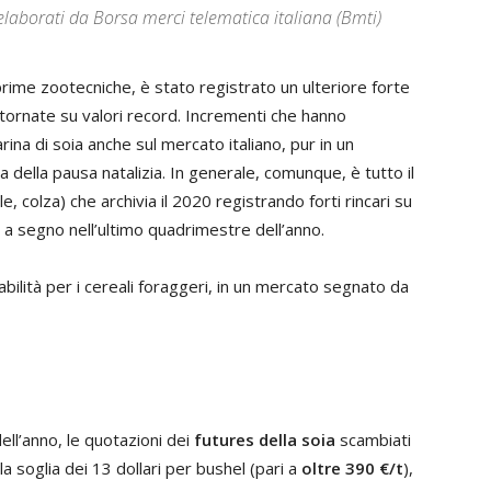
elaborati da Borsa merci telematica italiana (Bmti)
 prime zootecniche, è stato registrato un ulteriore forte
 tornate su valori record. Incrementi che hanno
farina di soia anche sul mercato italiano, pur in un
 della pausa natalizia. In generale, comunque, è tutto il
, colza) che archivia il 2020 registrando forti rincari su
 a segno nell’ultimo quadrimestre dell’anno.
tabilità per i cereali foraggeri, in un mercato segnato da
dell’anno, le quotazioni dei
futures della soia
scambiati
 soglia dei 13 dollari per bushel (pari a
oltre 390 €/t
),