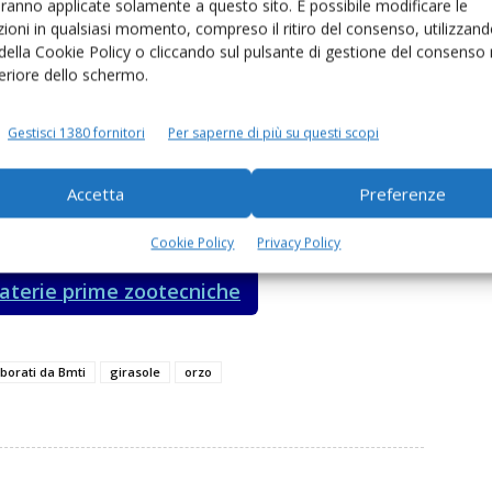
aranno applicate solamente a questo sito. È possibile modificare le
ato variazioni per i prezzi dei principali cereali
ioni in qualsiasi momento, compreso il ritiro del consenso, utilizzand
 della Cookie Policy o cliccando sul pulsante di gestione del consenso 
nte di origine nazionale
si è confermato sui
189-193
feriore dello schermo.
Gestisci 1380 fornitori
Per saperne di più su questi scopi
 €/t
(franco arrivo) alla
Borsa merci di Modena
.
Accetta
Preferenze
scita rispetto alla scorsa annata, con un +10% per l’orzo
Cookie Policy
Privacy Policy
materie prime zootecniche
aborati da Bmti
girasole
orzo