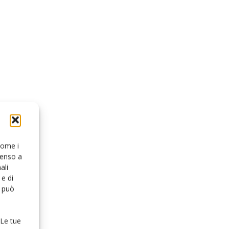
 come i
senso a
ali
e di
o può
 Le tue