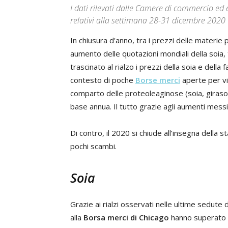
I dati rilevati dalle Camere di commercio ed 
relativi alla settimana 28-31 dicembre 2020
In chiusura d'anno, tra i prezzi delle materie
aumento delle quotazioni mondiali della soia,
trascinato al rialzo i prezzi della soia e della 
contesto di poche
Borse merci
aperte per via
comparto delle proteoleaginose (soia, girasole
base annua. Il tutto grazie agli aumenti messi
Di contro, il 2020 si chiude all’insegna della s
pochi scambi.
Soia
Grazie ai rialzi osservati nelle ultime sedute 
alla
Borsa merci di Chicago
hanno superato la