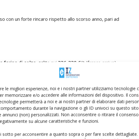
iuso con un forte rincaro rispetto allo scorso anno, pari ad
la
farina di colza
, salita sui
336-339 €/t
(franco arrivo)
ispetto alla settimana precedente. Anche per la farina di
 sensibile rispetto a dodici mesi prima, pari ad un +32%.
re le migliori esperienze, noi e i nostri partner utilizziamo tecnologie
anche le quotazioni dei
semi di colza
scambiati
er memorizzare e/o accedere alle informazioni del dispositivo. Il con
ecnologie permetterà a noi e ai nostri partner di elaborare dati person
remento nelle ultime sedute dell’anno, raggiungendo i
comportamento durante la navigazione o gli ID univoci su questo sito 
le.
 annunci (non) personalizzati. Non acconsentire o ritirare il consens
 negativamente su alcune caratteristiche e funzioni.
ui sotto per acconsentire a quanto sopra o per fare scelte dettagliate.