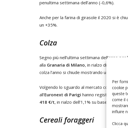
penultima settimana dell’anno (-0,6%).
Anche per la farina di girasole il 2020 si è ch
un +35%.
Colza
Segno più nell’ultima settimana dell’anno per 
alla
Granaria di Milano
, in rialzo di 10 €/t r
colza l’anno si chiude mostrando una crescita
Per forni
Volgendo lo sguardo al mercato comunitario, 
cookie p
queste t
all’
Euronext di Parigi
hanno registrato un inc
come il 
418 €/t
, in rialzo dell’1,1% su base settimana
mostrare
influire
Cereali foraggeri
Clicca q