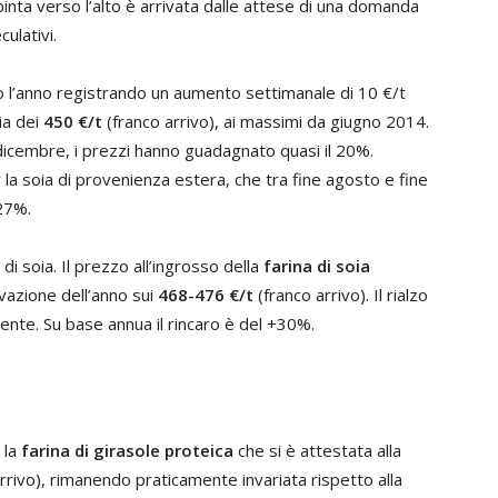
spinta verso l’alto è arrivata dalle attese di una domanda
culativi.
 l’anno registrando un aumento settimanale di 10 €/t
ia dei
450 €/t
(franco arrivo), ai massimi da giugno 2014.
e dicembre, i prezzi hanno guadagnato quasi il 20%.
la soia di provenienza estera, che tra fine agosto e fine
27%.
i soia. Il prezzo all’ingrosso della
farina di soia
evazione dell’anno sui
468-476 €/t
(franco arrivo). Il rialzo
ente. Su base annua il rincaro è del +30%.
 la
farina di girasole proteica
che si è attestata alla
rrivo), rimanendo praticamente invariata rispetto alla