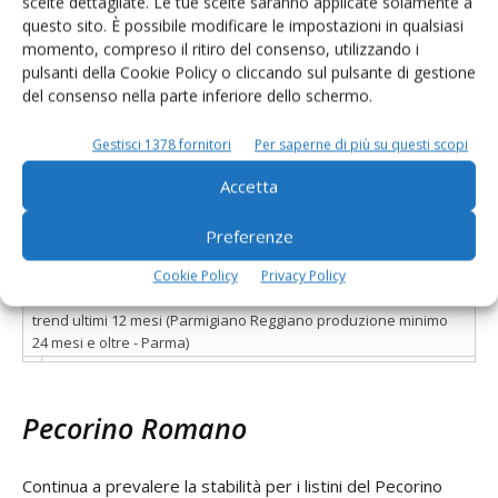
scelte dettagliate. Le tue scelte saranno applicate solamente a
12,85
-
13,10
0,4%
3,0%
mesi e oltre
questo sito. È possibile modificare le impostazioni in qualsiasi
Reggio-Emilia
momento, compreso il ritiro del consenso, utilizzando i
Produzione minino 15
pulsanti della Cookie Policy o cliccando sul pulsante di gestione
11,20
-
11,30
-
9,8%
mesi e oltre
del consenso nella parte inferiore dello schermo.
Produzione minino 12
10,95
-
11,15
-
10,8%
mesi e oltre
Gestisci 1378 fornitori
Per saperne di più su questi scopi
Produzione minino 18
11,30
-
11,45
-
4,1%
Accetta
mesi e oltre
Produzione minino 24
11,75
-
12,20
-
3,5%
Preferenze
mesi e oltre
Produzione minino 30
Cookie Policy
Privacy Policy
12,55
-
13,05
-
1,8%
mesi e oltre
trend ultimi 12 mesi (Parmigiano Reggiano produzione minimo
24 mesi e oltre - Parma)
Pecorino Romano
Continua a prevalere la stabilità per i listini del Pecorino