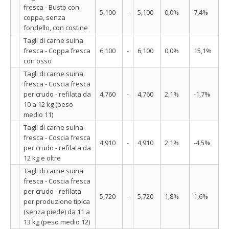
fresca - Busto con
5,100
-
5,100
0,0%
7,4%
coppa, senza
fondello, con costine
Tagli di carne suina
fresca - Coppa fresca
6,100
-
6,100
0,0%
15,1%
con osso
Tagli di carne suina
fresca - Coscia fresca
per crudo - refilata da
4,760
-
4,760
2,1%
-1,7%
10 a 12 kg (peso
medio 11)
Tagli di carne suina
fresca - Coscia fresca
4,910
-
4,910
2,1%
-4,5%
per crudo - refilata da
12 kg e oltre
Tagli di carne suina
fresca - Coscia fresca
per crudo - refilata
5,720
-
5,720
1,8%
1,6%
per produzione tipica
(senza piede) da 11 a
13 kg (peso medio 12)