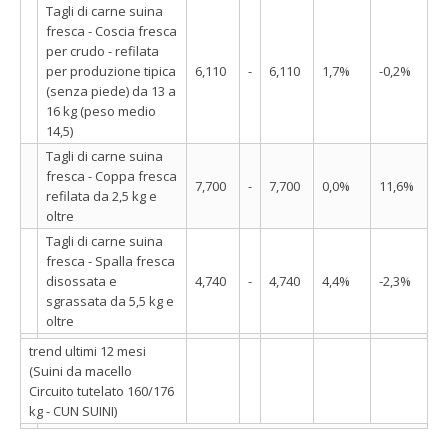
Tagli di carne suina
fresca - Coscia fresca
per crudo - refilata
per produzione tipica
6,110
-
6,110
1,7%
-0,2%
(senza piede) da 13 a
16 kg (peso medio
14,5)
Tagli di carne suina
fresca - Coppa fresca
7,700
-
7,700
0,0%
11,6%
refilata da 2,5 kg e
oltre
Tagli di carne suina
fresca - Spalla fresca
disossata e
4,740
-
4,740
4,4%
-2,3%
sgrassata da 5,5 kg e
oltre
trend ultimi 12 mesi
(Suini da macello
Circuito tutelato 160/176
kg - CUN SUINI)