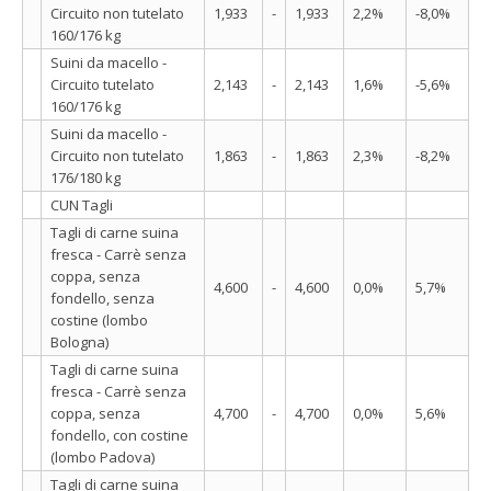
Circuito non tutelato
1,933
-
1,933
2,2%
-8,0%
160/176 kg
Suini da macello -
Circuito tutelato
2,143
-
2,143
1,6%
-5,6%
160/176 kg
Suini da macello -
Circuito non tutelato
1,863
-
1,863
2,3%
-8,2%
176/180 kg
CUN Tagli
Tagli di carne suina
fresca - Carrè senza
coppa, senza
4,600
-
4,600
0,0%
5,7%
fondello, senza
costine (lombo
Bologna)
Tagli di carne suina
fresca - Carrè senza
coppa, senza
4,700
-
4,700
0,0%
5,6%
fondello, con costine
(lombo Padova)
Tagli di carne suina