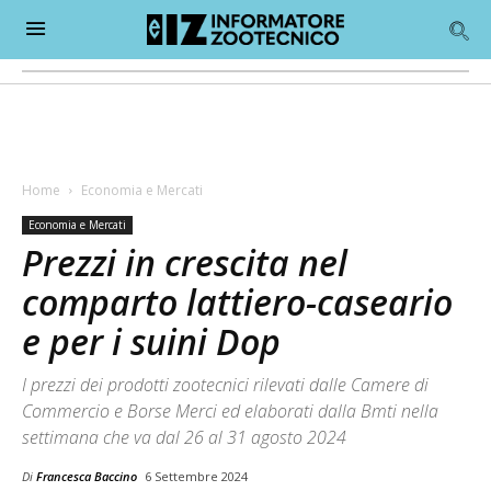
Home
Economia e Mercati
Economia e Mercati
Prezzi in crescita nel
comparto lattiero-caseario
e per i suini Dop
I prezzi dei prodotti zootecnici rilevati dalle Camere di
Commercio e Borse Merci ed elaborati dalla Bmti nella
settimana che va dal 26 al 31 agosto 2024
Di
Francesca Baccino
6 Settembre 2024