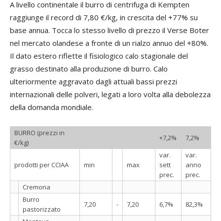
A livello continentale il burro di centrifuga di Kempten
raggiunge il record di 7,80 €/kg, in crescita del +77% su
base annua. Tocca lo stesso livello di prezzo il Verse Boter
nel mercato olandese a fronte di un rialzo annuo del +80%.
Il dato estero riflette il fisiologico calo stagionale del
grasso destinato alla produzione di burro. Calo
ulteriormente aggravato dagli attuali bassi prezzi
internazionali delle polveri, legati a loro volta alla debolezza
della domanda mondiale.
BURRO (prezzi in
+7,2%
7,2%
€/kg)
var.
var.
prodotti per CCIAA
min
max
sett
anno
prec.
prec.
Cremona
Burro
7,20
-
7,20
6,7%
82,3%
pastorizzato