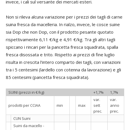
invece, i cali sul versante dei mercati esteri.
Non si rileva alcuna variazione per i prezzi dei tagli di carne
suina fresca da macelleria. In rialzo, invece, le cosce suine
sia Dop che non Dop, con il prodotto pesante quotato
rispettivamente 6,11 €/kg e 4,91 €/kg. Tra gli altri tagli
spiccano i rincari per la pancetta fresca squadrata, spalla
fresca disossata e trito. Rispetto ai prezzi di fine luglio
risulta in crescita l’intero comparto dei tagli, con variazioni
tra i 5 centesimi (lardello con cotenna da lavorazione) e gli
85 centesimi (pancetta fresca squadrata).
SUINI (prezzi in €/kg)
+1,7%
1,7%
var.
var.
prodotti per CCIAA
min
max
sett
anno
prec.
prec.
CUN Suini
Suini da macello -