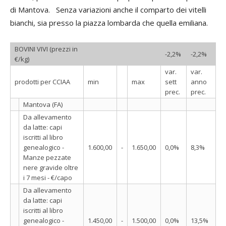
di Mantova. Senza variazioni anche il comparto dei vitelli
bianchi, sia presso la piazza lombarda che quella emiliana.
BOVINI VIVI (prezzi in
-2,2%
-2,2%
€/kg)
var.
var.
prodotti per CCIAA
min
max
sett
anno
prec.
prec.
Mantova (FA)
Da allevamento
da latte: capi
iscritti al libro
genealogico -
1.600,00
-
1.650,00
0,0%
8,3%
Manze pezzate
nere gravide oltre
i 7 mesi - €/capo
Da allevamento
da latte: capi
iscritti al libro
genealogico -
1.450,00
-
1.500,00
0,0%
13,5%