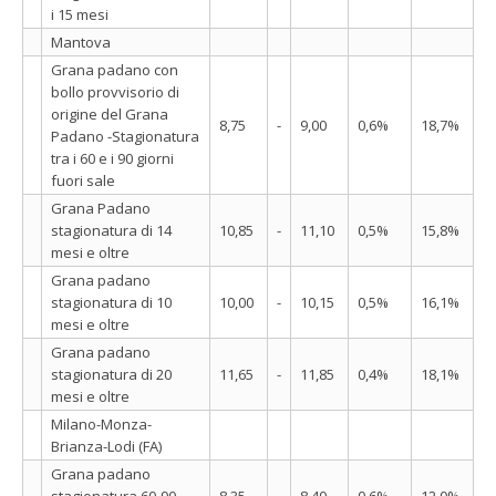
i 15 mesi
Mantova
Grana padano con
bollo provvisorio di
origine del Grana
8,75
-
9,00
0,6%
18,7%
Padano -Stagionatura
tra i 60 e i 90 giorni
fuori sale
Grana Padano
stagionatura di 14
10,85
-
11,10
0,5%
15,8%
mesi e oltre
Grana padano
stagionatura di 10
10,00
-
10,15
0,5%
16,1%
mesi e oltre
Grana padano
stagionatura di 20
11,65
-
11,85
0,4%
18,1%
mesi e oltre
Milano-Monza-
Brianza-Lodi (FA)
Grana padano