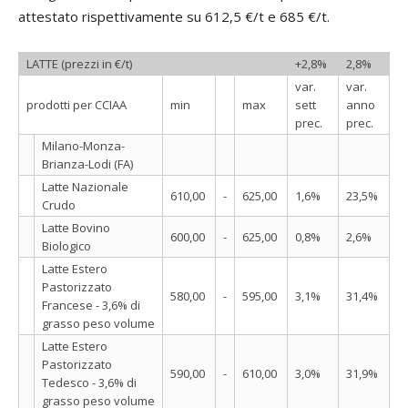
attestato rispettivamente su 612,5 €/t e 685 €/t.
LATTE (prezzi in €/t)
+2,8%
2,8%
var.
var.
prodotti per CCIAA
min
max
sett
anno
prec.
prec.
Milano-Monza-
Brianza-Lodi (FA)
Latte Nazionale
610,00
-
625,00
1,6%
23,5%
Crudo
Latte Bovino
600,00
-
625,00
0,8%
2,6%
Biologico
Latte Estero
Pastorizzato
580,00
-
595,00
3,1%
31,4%
Francese - 3,6% di
grasso peso volume
Latte Estero
Pastorizzato
590,00
-
610,00
3,0%
31,9%
Tedesco - 3,6% di
grasso peso volume