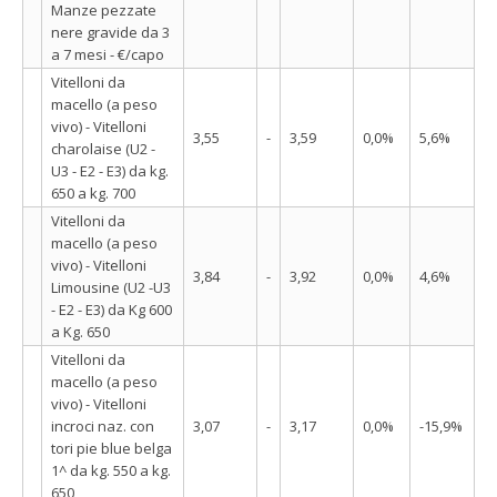
Manze pezzate
nere gravide da 3
a 7 mesi - €/capo
Vitelloni da
macello (a peso
vivo) - Vitelloni
3,55
-
3,59
0,0%
5,6%
charolaise (U2 -
U3 - E2 - E3) da kg.
650 a kg. 700
Vitelloni da
macello (a peso
vivo) - Vitelloni
3,84
-
3,92
0,0%
4,6%
Limousine (U2 -U3
- E2 - E3) da Kg 600
a Kg. 650
Vitelloni da
macello (a peso
vivo) - Vitelloni
incroci naz. con
3,07
-
3,17
0,0%
-15,9%
tori pie blue belga
1^ da kg. 550 a kg.
650