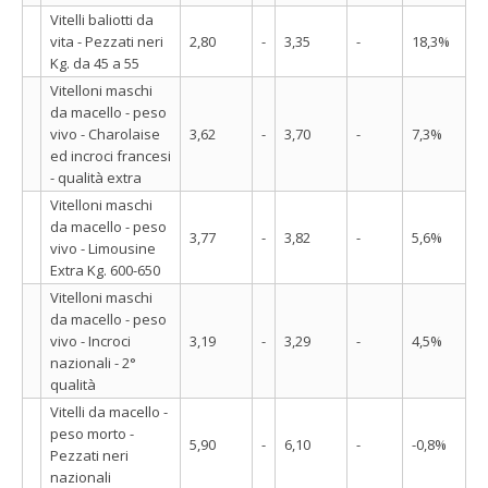
Vitelli baliotti da
vita - Pezzati neri
2,80
-
3,35
-
18,3%
Kg. da 45 a 55
Vitelloni maschi
da macello - peso
vivo - Charolaise
3,62
-
3,70
-
7,3%
ed incroci francesi
- qualità extra
Vitelloni maschi
da macello - peso
3,77
-
3,82
-
5,6%
vivo - Limousine
Extra Kg. 600-650
Vitelloni maschi
da macello - peso
vivo - Incroci
3,19
-
3,29
-
4,5%
nazionali - 2°
qualità
Vitelli da macello -
peso morto -
5,90
-
6,10
-
-0,8%
Pezzati neri
nazionali