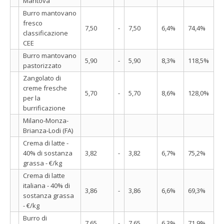
Mantova
Burro mantovano
fresco
7,50
-
7,50
6,4%
74,4%
classificazione
CEE
Burro mantovano
5,90
-
5,90
8,3%
118,5%
pastorizzato
Zangolato di
creme fresche
5,70
-
5,70
8,6%
128,0%
per la
burrificazione
Milano-Monza-
Brianza-Lodi (FA)
Crema di latte -
40% di sostanza
3,82
-
3,82
6,7%
75,2%
grassa - €/kg
Crema di latte
italiana - 40% di
3,86
-
3,86
6,6%
69,3%
sostanza grassa
- €/kg
Burro di
7,65
-
7,65
6,3%
71,9%