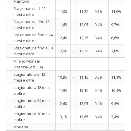
Mantova
Stagionatura di 12
11,00
-
11,20
0,5%
11,6%
mesi e oltre
Stagionatura fino 18
11,65
-
12,05
0,4%
9,7%
mesi e oltre
Stagionatura fino a 24
12,45
-
12,75
0,4%
8,6%
mesi e oltre
Stagionatura fino a 30
12,90
-
13,35
0,4%
7,8%
mesi e oltre
Milano-Monza-
Brianza-Lodi (FA)
stagionatura di 12
10,95
-
11,15
0,5%
11,1%
mesi e oltre
stagionatura 18 mesi
11,95
-
12,10
0,4%
10,1%
e oltre
stagionatura 24 mesi
12,60
-
13,05
0,4%
9,4%
e oltre
stagionatura 30 mesi
13,15
-
13,65
0,4%
7,4%
e oltre
Modena