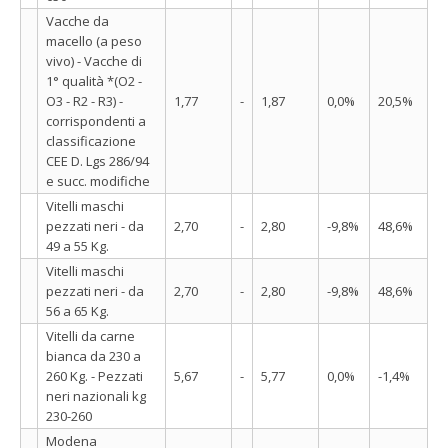
Vacche da
macello (a peso
vivo) - Vacche di
1° qualità *(O2 -
O3 - R2 - R3) -
1,77
-
1,87
0,0%
20,5%
corrispondenti a
classificazione
CEE D. Lgs 286/94
e succ. modifiche
Vitelli maschi
pezzati neri - da
2,70
-
2,80
-9,8%
48,6%
49 a 55 Kg.
Vitelli maschi
pezzati neri - da
2,70
-
2,80
-9,8%
48,6%
56 a 65 Kg.
Vitelli da carne
bianca da 230 a
260 Kg. - Pezzati
5,67
-
5,77
0,0%
-1,4%
neri nazionali kg
230-260
Modena