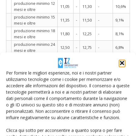
produzione minimo 12
11,05
-
11,30
-
10,6%
mesi e oltre
produzione minimo 15
11,35
-
11,50
-
9,1%
mesi e oltre
produzione minimo 18
11,80
-
12,25
-
8,1%
mesi e oltre
produzione minimo 24
12,50
-
12,75
-
6,8%
mesi e oltre
produzione minimo 30
12,80
-
13,20
-
2,6%
mesi e oltre
Parma
Per fornire le migliori esperienze, noi e i nostri partner
utilizziamo tecnologie come i cookie per memorizzare e/o
produzione minimo 12
11,05
-
11,20
0,5%
11,5%
mesi e oltre
accedere alle informazioni del dispositivo. Il consenso a queste
tecnologie permetterà a noi e ai nostri partner di elaborare
produzione minimo 15
11,35
-
11,50
0,4%
10,4%
dati personali come il comportamento durante la navigazione
mesi e oltre
o gli ID univoci su questo sito e di mostrare annunci (non)
produzione minimo 18
11,85
-
12,20
0,4%
8,6%
personalizzati. Non acconsentire o ritirare il consenso può
mesi e oltre
influire negativamente su alcune caratteristiche e funzioni.
produzione minimo 24
12,50
-
12,65
0,4%
7,0%
mesi e oltre
Clicca qui sotto per acconsentire a quanto sopra o per fare
produzione minimo 30