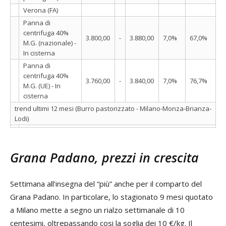
Verona (FA)
Panna di
centrifuga 40%
3.800,00
-
3.880,00
7,0%
67,0%
M.G. (nazionale) -
In cisterna
Panna di
centrifuga 40%
3.760,00
-
3.840,00
7,0%
76,7%
M.G. (UE) - In
cisterna
trend ultimi 12 mesi (Burro pastorizzato - Milano-Monza-Brianza-
Lodi)
Grana Padano, prezzi in crescita
Settimana all’insegna del “più” anche per il comparto del
Grana Padano. In particolare, lo stagionato 9 mesi quotato
a Milano mette a segno un rialzo settimanale di 10
centesimi, oltrepassando cosi la soglia dei 10 €/kg. Il