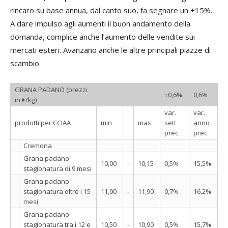
rincaro su base annua, dal canto suo, fa segnare un +15%.
A dare impulso agli aumenti il buon andamento della
domanda, complice anche l’aumento delle vendite sui
mercati esteri. Avanzano anche le altre principali piazze di
scambio.
GRANA PADANO (prezzi
+0,6%
0,6%
in €/kg)
var.
var.
prodotti per CCIAA
min
max
sett
anno
prec.
prec.
Cremona
Grana padano
10,00
-
10,15
0,5%
15,5%
stagionatura di 9 mesi
Grana padano
stagionatura oltre i 15
11,00
-
11,90
0,7%
16,2%
mesi
Grana padano
stagionatura tra i 12 e
10,50
-
10,90
0,5%
15,7%