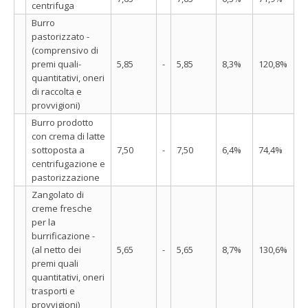
centrifuga
Burro
pastorizzato -
(comprensivo di
premi quali-
5,85
-
5,85
8,3%
120,8%
quantitativi, oneri
di raccolta e
provvigioni)
Burro prodotto
con crema di latte
sottoposta a
7,50
-
7,50
6,4%
74,4%
centrifugazione e
pastorizzazione
Zangolato di
creme fresche
per la
burrificazione -
(al netto dei
5,65
-
5,65
8,7%
130,6%
premi quali
quantitativi, oneri
trasporti e
provvigioni)