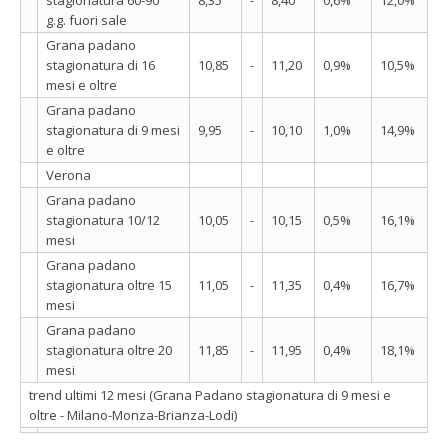
stagionatura 60-90
8,35
-
8,40
0,6%
12,0%
g.g. fuori sale
Grana padano
stagionatura di 16
10,85
-
11,20
0,9%
10,5%
mesi e oltre
Grana padano
stagionatura di 9 mesi
9,95
-
10,10
1,0%
14,9%
e oltre
Verona
Grana padano
stagionatura 10/12
10,05
-
10,15
0,5%
16,1%
mesi
Grana padano
stagionatura oltre 15
11,05
-
11,35
0,4%
16,7%
mesi
Grana padano
stagionatura oltre 20
11,85
-
11,95
0,4%
18,1%
mesi
trend ultimi 12 mesi (Grana Padano stagionatura di 9 mesi e
oltre - Milano-Monza-Brianza-Lodi)