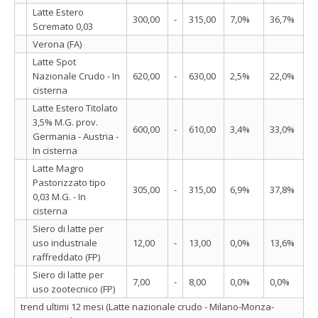
Latte Estero
300,00
-
315,00
7,0%
36,7%
Scremato 0,03
Verona (FA)
Latte Spot
Nazionale Crudo - In
620,00
-
630,00
2,5%
22,0%
cisterna
Latte Estero Titolato
3,5% M.G. prov.
600,00
-
610,00
3,4%
33,0%
Germania - Austria -
In cisterna
Latte Magro
Pastorizzato tipo
305,00
-
315,00
6,9%
37,8%
0,03 M.G. - In
cisterna
Siero di latte per
uso industriale
12,00
-
13,00
0,0%
13,6%
raffreddato (FP)
Siero di latte per
7,00
-
8,00
0,0%
0,0%
uso zootecnico (FP)
trend ultimi 12 mesi (Latte nazionale crudo - Milano-Monza-