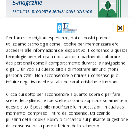
E-magazine
Tecniche, prodotti e servizi dalle aziende
Per fornire le migliori esperienze, noi e i nostri partner
utilizziamo tecnologie come i cookie per memorizzare e/o
accedere alle informazioni del dispositivo. Il consenso a queste
tecnologie permetterà a noi e ai nostri partner di elaborare
dati personali come il comportamento durante la navigazione
Catalogo Aziende e Prodotti
o gli ID univoci su questo sito e di mostrare annunci (non)
personalizzati. Non acconsentire o ritirare il consenso può
Un modo semplice per cercare un'azienda o un
influire negativamente su alcune caratteristiche e funzioni.
prodotto!
Clicca qui sotto per acconsentire a quanto sopra o per fare
Cerca adesso
scelte dettagliate. Le tue scelte saranno applicate solamente a
questo sito. È possibile modificare le impostazioni in qualsiasi
momento, compreso il ritiro del consenso, utilizzando i
pulsanti della Cookie Policy o cliccando sul pulsante di gestione
del consenso nella parte inferiore dello schermo.
L'Esperto risponde