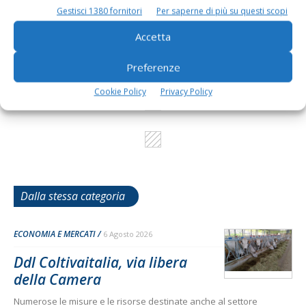
I consigli di Terra e Vita agli agricoltori
Gestisci 1380 fornitori
Per saperne di più su questi scopi
Accetta
Cerca adesso
Preferenze
Cookie Policy
Privacy Policy
Dalla stessa categoria
ECONOMIA E MERCATI
6 Agosto 2026
Ddl Coltivaitalia, via libera
della Camera
Numerose le misure e le risorse destinate anche al settore