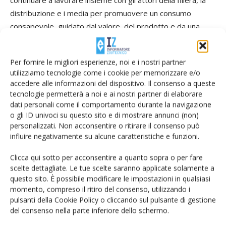
distribuzione e i media per promuovere un consumo
consapevole, guidato dal valore del prodotto e da una
corretta informazione»
Per fornire le migliori esperienze, noi e i nostri partner
utilizziamo tecnologie come i cookie per memorizzare e/o
TAG
Alleanza delle Cooperative Italiane
Giovanni Guarneri
accedere alle informazioni del dispositivo. Il consenso a queste
Ismea
latte
Nomisma
tecnologie permetterà a noi e ai nostri partner di elaborare
dati personali come il comportamento durante la navigazione
o gli ID univoci su questo sito e di mostrare annunci (non)
personalizzati. Non acconsentire o ritirare il consenso può
influire negativamente su alcune caratteristiche e funzioni.
Facebook
Twitter
Clicca qui sotto per acconsentire a quanto sopra o per fare
scelte dettagliate. Le tue scelte saranno applicate solamente a
questo sito. È possibile modificare le impostazioni in qualsiasi
Articoli correlati
momento, compreso il ritiro del consenso, utilizzando i
pulsanti della Cookie Policy o cliccando sul pulsante di gestione
Mocellin, Confcooperative
del consenso nella parte inferiore dello schermo.
Agroalimentare: «Con il caldo estremo