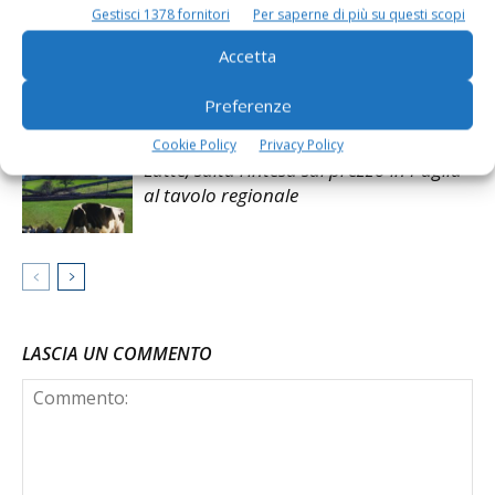
ridotta la produzione di latte»
Gestisci 1378 fornitori
Per saperne di più su questi scopi
Accetta
Bresciangrana ferma il ritiro del latte e
la produzione fino al 31 agosto
Preferenze
Cookie Policy
Privacy Policy
Latte, salta l’intesa sul prezzo in Puglia
al tavolo regionale
LASCIA UN COMMENTO