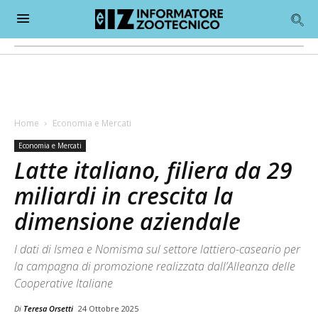
Home
Economia e Mercati
Economia e Mercati
Latte italiano, filiera da 29
miliardi in crescita la
dimensione aziendale
I dati di Ismea e Nomisma sul settore lattiero-caseario per
la campagna di promozione realizzata dall’Alleanza delle
Cooperative Italiane
Di
Teresa Orsetti
24 Ottobre 2025