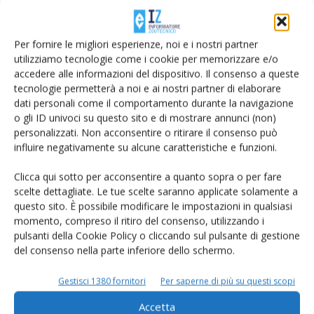
Per fornire le migliori esperienze, noi e i nostri partner
utilizziamo tecnologie come i cookie per memorizzare e/o
accedere alle informazioni del dispositivo. Il consenso a queste
tecnologie permetterà a noi e ai nostri partner di elaborare
dati personali come il comportamento durante la navigazione
Salva il mio nome, email e sito web in questo browser per la
o gli ID univoci su questo sito e di mostrare annunci (non)
prossima volta che commento.
personalizzati. Non acconsentire o ritirare il consenso può
influire negativamente su alcune caratteristiche e funzioni.
Clicca qui sotto per acconsentire a quanto sopra o per fare
scelte dettagliate. Le tue scelte saranno applicate solamente a
questo sito. È possibile modificare le impostazioni in qualsiasi
momento, compreso il ritiro del consenso, utilizzando i
pulsanti della Cookie Policy o cliccando sul pulsante di gestione
E-magazine
del consenso nella parte inferiore dello schermo.
Tecniche, prodotti e servizi dalle aziende
Gestisci 1380 fornitori
Per saperne di più su questi scopi
Accetta