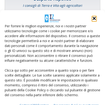
I consigli di Terra e Vita agli agricoltori
Cerca adesso
Per fornire le migliori esperienze, noi e i nostri partner
utilizziamo tecnologie come i cookie per memorizzare e/o
accedere alle informazioni del dispositivo. Il consenso a queste
tecnologie permetterà a noi e ai nostri partner di elaborare
dati personali come il comportamento durante la navigazione
o gli ID univoci su questo sito e di mostrare annunci (non)
personalizzati. Non acconsentire o ritirare il consenso può
influire negativamente su alcune caratteristiche e funzioni.
Clicca qui sotto per acconsentire a quanto sopra o per fare
scelte dettagliate. Le tue scelte saranno applicate solamente a
Rimani aggiornato sul mondo
questo sito. È possibile modificare le impostazioni in qualsiasi
momento, compreso il ritiro del consenso, utilizzando i
dell’agricoltura
pulsanti della Cookie Policy o cliccando sul pulsante di gestione
del consenso nella parte inferiore dello schermo.
Iscriviti alle nostre newsletter