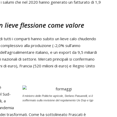
 i salumi che nel 2020 hanno generato un fatturato di 1,9
 lieve flessione come valore
i tutti i comparti hanno subito un lieve calo chiudendo
ro complessivo alla produzione (-2,0% sull’anno
dell’agroalimentare italiano, e un export da 9,5 miliardi
 nazionali di settore. Mercati principali si confermano
i di euro), Francia (520 milioni di euro) e Regno Unito
è
l Sud-
Il ministro delle Politiche agricole, Stefano Patuanelli, si è
i, a
soffermato sulla revisione del regolamento Ue Dop e Igp
pandemia
 dei trasformati. Come ha sottolineato Frascati è