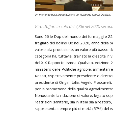
Un momento della presentazione del Rapporto Ismea-Qualivita
Giro d’affari in calo del 7,8% nel 2020 secon
Sono 56 le Dop del mondo dei formaggi e 25.83
fregiato del bollino Ue nel 2020, anno della 
valore alla produzione, un valore più basso d
categoria ha, tuttavia, trainato la crescita in
del XIX Rapporto Ismea-Qualivita, edizione 2
ministero delle Politiche agricole, alimentari
Rosati, rispettivamente presidente e direttor
presidente di Origin Italia, Angelo Frascarell
per la promozione della qualità agroalimentare
Nonostante la riduzione di valore, legato sopra
restrizioni sanitarie, sia in Italia sia all’est
rappresenta sempre più di metà (57%) del val