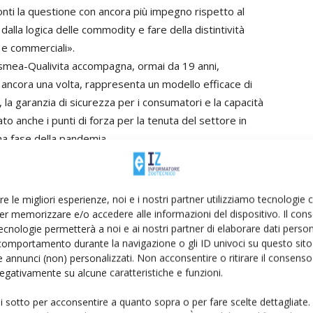
onti la questione con ancora più impegno rispetto al
dalla logica delle commodity e fare della distintività
 e commerciali».
Ismea-Qualivita accompagna, ormai da 19 anni,
, ancora una volta, rappresenta un modello efficace di
e, la garanzia di sicurezza per i consumatori e la capacità
to anche i punti di forza per la tenuta del settore in
ma fase della pandemia.
 diminuiti i prezzi dei formaggi
re le migliori esperienze, noi e i nostri partner utilizziamo tecnologie
er memorizzare e/o accedere alle informazioni del dispositivo. Il con
ecnologie permetterà a noi e ai nostri partner di elaborare dati person
comportamento durante la navigazione o gli ID univoci su questo sito 
ei formaggi Dop, ma è sceso il valore realizzato dalle
 annunci (non) personalizzati. Non acconsentire o ritirare il consens
n Italia, soprattutto a causa della chiusura del canale
 negativamente su alcune caratteristiche e funzioni.
uto di più a prezzi inferiori.
ui sotto per acconsentire a quanto sopra o per fare scelte dettagliate.