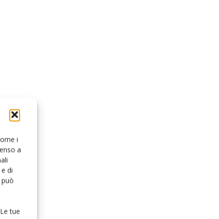
 come i
senso a
ali
e di
o può
 Le tue