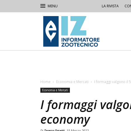
LA RIVISTA
CON
IZ
Informatore
Zootecnico
Home
Economia e Mercati
I formaggi valgono i
Economia e Mercati
I formaggi valgo
economy
Di
Teresa Orsetti
15 Marzo 2022