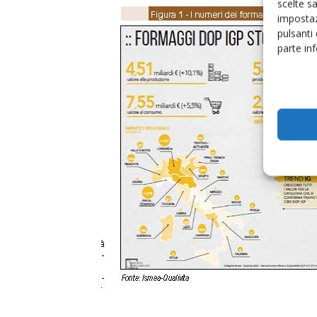
scelte s
impostaz
pulsanti
parte in