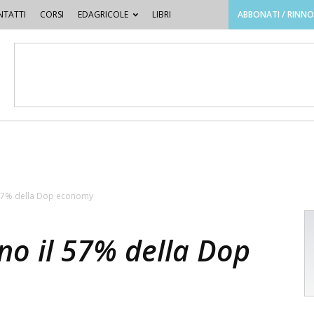
TATTI
CORSI
EDAGRICOLE
LIBRI
ABBONATI / RINN
l 57% della Dop economy
no il 57% della Dop