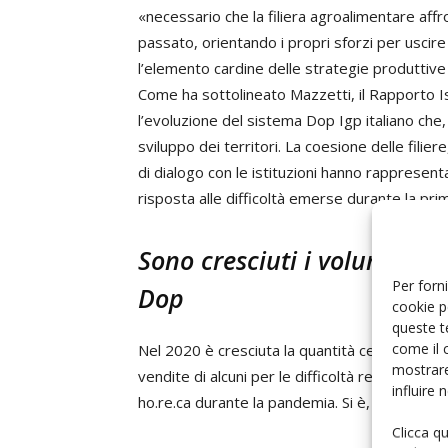
«necessario che la filiera agroalimentare affr
passato, orientando i propri sforzi per uscire 
l’elemento cardine delle strategie produttive
Come ha sottolineato Mazzetti, il Rapporto 
l’evoluzione del sistema Dop Igp italiano che
sviluppo dei territori. La coesione delle filier
di dialogo con le istituzioni hanno rappresenta
risposta alle difficoltà emerse durante la pri
Sono cresciuti i volumi, ma
Per forni
Dop
cookie p
queste t
come il 
Nel 2020 è cresciuta la quantità certificata d
mostrare
vendite di alcuni per le difficoltà registrate i
influire
ho.re.ca durante la pandemia. Si è, quindi, vend
Clicca q