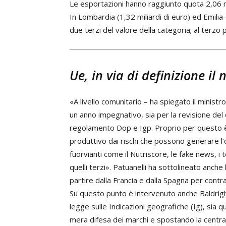
Le esportazioni hanno raggiunto quota 2,06 mil
In Lombardia (1,32 miliardi di euro) ed Emilia
due terzi del valore della categoria; al terzo 
Ue, in via di definizione i
«A livello comunitario – ha spiegato il ministro
un anno impegnativo, sia per la revisione del
regolamento Dop e Igp. Proprio per questo è
produttivo dai rischi che possono generare l’
fuorvianti come il Nutriscore, le fake news, i t
quelli terzi». Patuanelli ha sottolineato anch
partire dalla Francia e dalla Spagna per cont
Su questo punto è intervenuto anche Baldrighi
legge sulle Indicazioni geografiche (Ig), sia q
mera difesa dei marchi e spostando la centralità