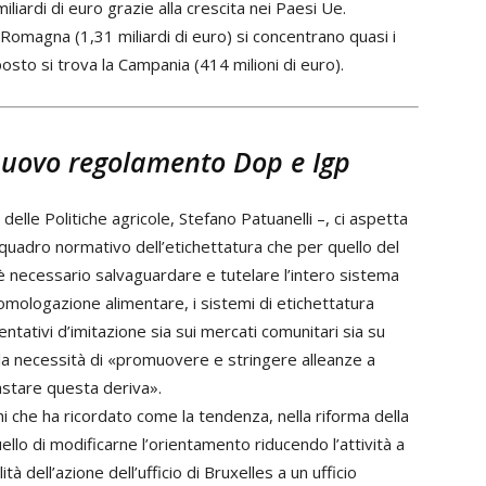
iardi di euro grazie alla crescita nei Paesi Ue.
-Romagna (1,31 miliardi di euro) si concentrano quasi i
posto si trova la Campania (414 milioni di euro).
l nuovo regolamento Dop e Igp
 delle Politiche agricole, Stefano Patuanelli –, ci aspetta
 quadro normativo dell’etichettatura che per quello del
 necessario salvaguardare e tutelare l’intero sistema
omologazione alimentare, i sistemi di etichettatura
entativi d’imitazione sia sui mercati comunitari sia su
e la necessità di «promuovere e stringere alleanze a
rastare questa deriva».
 che ha ricordato come la tendenza, nella riforma della
uello di modificarne l’orientamento riducendo l’attività a
 dell’azione dell’ufficio di Bruxelles a un ufficio