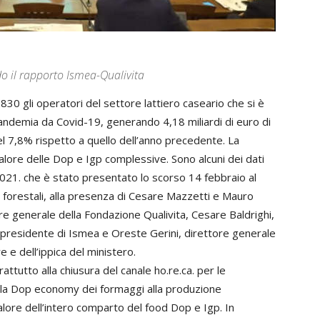
do il rapporto Ismea-Qualivita
0 gli operatori del settore lattiero caseario che si è
pandemia da Covid-19, generando 4,18 miliardi di euro di
el 7,8% rispetto a quello dell’anno precedente. La
 valore delle Dop e Igp complessive. Sono alcuni dei dati
021. che è stato presentato lo scorso 14 febbraio al
 e forestali, alla presenza di Cesare Mazzetti e Mauro
e generale della Fondazione Qualivita, Cesare Baldrighi,
i, presidente di Ismea e Oreste Gerini, direttore generale
 e dell’ippica del ministero.
ttutto alla chiusura del canale ho.re.ca. per le
ero, la Dop economy dei formaggi alla produzione
ore dell’intero comparto del food Dop e Igp. In