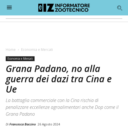
Home
Economia e Mercati
Economia e Mercati
Grana Padano, no alla
guerra dei dazi tra Cina e
Ue
La battaglia commerciale con la Cina rischia di
penalizzare eccellenze agroalimentari anche Dop come il
Grana Padano
Di
Francesca Baccino
26 Agosto 2024