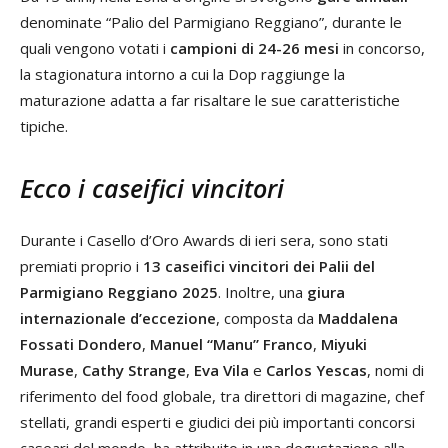
denominate “Palio del Parmigiano Reggiano”, durante le
quali vengono votati i
campioni di 24-26 mesi
in concorso,
la stagionatura intorno a cui la Dop raggiunge la
maturazione adatta a far risaltare le sue caratteristiche
tipiche.
Ecco i caseifici vincitori
Durante i Casello d’Oro Awards di ieri sera, sono stati
premiati proprio i
13 caseifici vincitori dei Palii del
Parmigiano Reggiano
2025
. Inoltre, una
giura
internazionale d’eccezione
, composta da
Maddalena
Fossati Dondero
,
Manuel “Manu” Franco
,
Miyuki
Murase
,
Cathy Strange
,
Eva Vila
e
Carlos Yescas
, nomi di
riferimento del food globale, tra direttori di magazine, chef
stellati, grandi esperti e giudici dei più importanti concorsi
caseari del mondo, ha attribuito in una degustazione alla