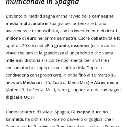
multicanale in Spagna
L’evento di Madrid segna anche l’avvio della
campagna
media multicanale
in Spagna per potenziare brand
awareness e riconoscibilità, con un investimento di circa
1
milione di euro
nel primo semestre. Cuore dell’attività è lo
spot da 20 secondi
«Più grande, insieme»
(un racconto
visivo che unisce la grandezza di un prodotto che vanta
mille anni di storia alla contemporaneità, per invitare i
consumatori a scoprire la versatilità della Dop e a
condividerla con i propri cari), in onda fino al 15 marzo sui
network
Mediaset
(T5, Cuatro, MediaMax) e
Atresmedia
(Antena 3, La Sexta, Multi, Neox), supportato da campagne
digital
e
OOH
.
L’ambasciatore d’Italia in Spagna,
Giuseppe Buccino
Grimaldi
, ha dichiarato: «Siamo davvero orgogliosi che il
Consorzio del Parmigiano Reggiano abbia scelto la Spagna