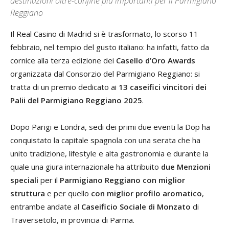
destinazioni oltre-confine più importanti per il Parmigiano
Reggiano
Il Real Casino di Madrid si è trasformato, lo scorso 11
febbraio, nel tempio del gusto italiano: ha infatti, fatto da
cornice alla terza edizione dei
Casello d’Oro Awards
organizzata dal Consorzio del Parmigiano Reggiano: si
tratta di un premio dedicato ai
13 caseifici vincitori dei
Palii del Parmigiano Reggiano
2025
.
Dopo Parigi e Londra, sedi dei primi due eventi la Dop ha
conquistato la capitale spagnola con una serata che ha
unito tradizione, lifestyle e alta gastronomia e durante la
quale una giura internazionale ha attribuito
due Menzioni
speciali
per il
Parmigiano Reggiano con miglior
struttura
e per quello
con miglior profilo aromatico
,
entrambe andate al
Caseificio Sociale di Monzato
di
Traversetolo, in provincia di Parma.