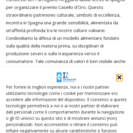
per organizzare il premio Casello d’Oro. Questo
straordinario patrimonio culturale, simbolo di eccellenza,
incontra in Spagna una grande sensibilità, alimentata da
un’affinità profonda tra le nostre culture culinarie.
Condividiamo la difesa di un modello alimentare fondato
sulla qualità della materia prima, su disciplinari di
produzione severi e sulla trasparenza verso il
consumatore. Tale comunanza di valori è ben visibile anche
nelle comuni azioni portate avanti da Italia e Spagna a
Bruxelles. Sono convinto che il marchio Parmigiano
Reggiano abbia qui l’opportunità di rafforzarsi
Per fornire le migliori esperienze, noi e i nostri partner
ulteriormente».
utilizziamo tecnologie come i cookie per memorizzare e/o
accedere alle informazioni del dispositivo. Il consenso a queste
tecnologie permetterà a noi e ai nostri partner di elaborare
dati personali come il comportamento durante la navigazione
o gli ID univoci su questo sito e di mostrare annunci (non)
personalizzati. Non acconsentire o ritirare il consenso può
influire negativamente su alcune caratteristiche e funzioni.