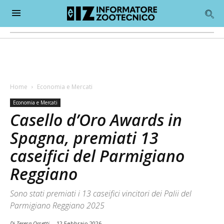
Home
Economia e Mercati
Economia e Mercati
Casello d’Oro Awards in
Spagna, premiati 13
caseifici del Parmigiano
Reggiano
Sono stati premiati i 13 caseifici vincitori dei Palii del
Parmigiano Reggiano 2025
Di Teresa Orsetti
-
12 Febbraio 2026