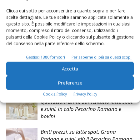
Clicca qui sotto per acconsentire a quanto sopra o per fare
scelte dettagliate. Le tue scelte saranno applicate solamente a
questo sito. È possibile modificare le impostazioni in qualsiasi
TAG
Cs CAsello D'oro Awards
Parmigiano Reggiano
momento, compreso il ritiro del consenso, utilizzando i
pulsanti della Cookie Policy o cliccando sul pulsante di gestione
del consenso nella parte inferiore dello schermo.
Gestisci 1380 fornitori
Per saperne di più su questi scopi
Facebook
Twitter
Accetta
Preferenze
Articoli correlati
Cookie Policy
Privacy Policy
Quotazioni Bmti, aumentano latte spot
e suini. In calo Pecorino Romano e
bovini
Bmti prezzi, su latte spot, Grana
Padano e suini, giù il Pecorino Romano.