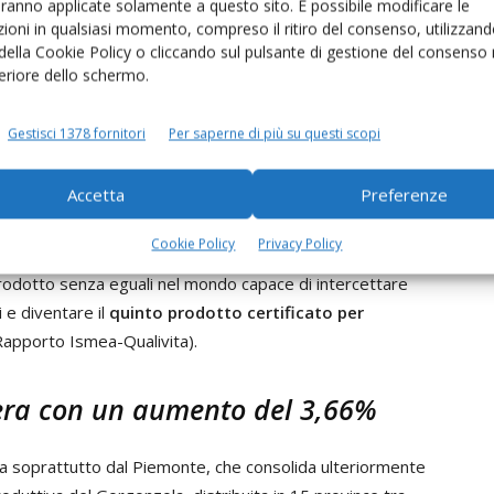
aranno applicate solamente a questo sito. È possibile modificare le
i Dop (giugno 1996).
ioni in qualsiasi momento, compreso il ritiro del consenso, utilizzand
 della Cookie Policy o cliccando sul pulsante di gestione del consenso 
feriore dello schermo.
arberini
, ha visto dialogare il presidente del Consorzio
rettore della Fondazione Qualivita e Origin Italia, nonché
Gestisci 1378 fornitori
Per saperne di più su questi scopi
 assieme al divulgatore
Federico Quaranta
,
-creator
Federico Fusca
.
Accetta
Preferenze
 titolo “Un gusto unico da più di mille anni” mettendo in
Cookie Policy
Privacy Policy
to dalla sua nascita, che si fa risalire all’anno 1007 tra
rodotto senza eguali nel mondo capace di intercettare
 e diventare il
quinto prodotto certificato per
Rapporto Ismea-Qualivita).
lera con un aumento del 3,66%
ata soprattutto dal Piemonte, che consolida ulteriormente