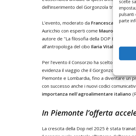
scelte s
dell’inserimento del Gorgonzola tra i prodott
impostaz
pulsanti
parte in
L’evento, moderato da
Francesca Romana B
Auricchio con esperti come
Mauro Rosati,
di
autore de "La filosofia della DOP Economy",
all’antropologa del cibo
Ilaria Vitali
e al food
Per l’evento il Consorzio ha scelto l’esaustivo
evidenza il viaggio che il Gorgonzola ha compiu
Piemonte e Lombardia, fino a diventare un p
con successo anche i nuovi codici comunicativi
importanza nell'agroalimentare italiano
(
In Piemonte l’offerta acce
La crescita della Dop nel 2025 è stata train