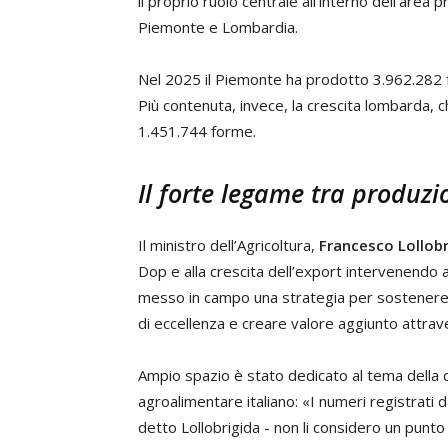
il proprio ruolo centrale all’interno dell’area 
Piemonte e Lombardia.
Nel 2025 il Piemonte ha prodotto 3.962.282 
Più contenuta, invece, la crescita lombarda, 
1.451.744 forme.
Il forte legame tra produzio
Il ministro dell’Agricoltura,
Francesco Lollobr
Dop e alla crescita dell’export intervenendo
messo in campo una strategia per sostenere l
di eccellenza e creare valore aggiunto attra
Ampio spazio è stato dedicato al tema della c
agroalimentare italiano: «I numeri registrati d
detto Lollobrigida - non li considero un punto 