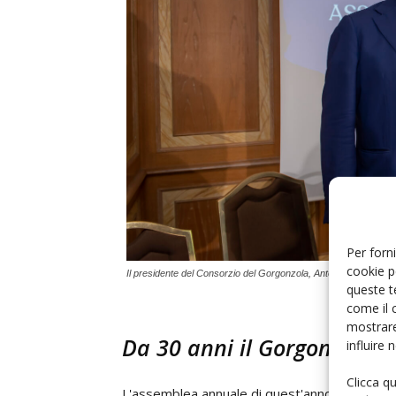
Per forni
cookie p
Il presidente del Consorzio del Gorgonzola, Antonio Auricchio
queste t
come il 
mostrare
Da 30 anni il Gorgonzola è
influire
Clicca q
L'assemblea annuale di quest'anno ha assunto u