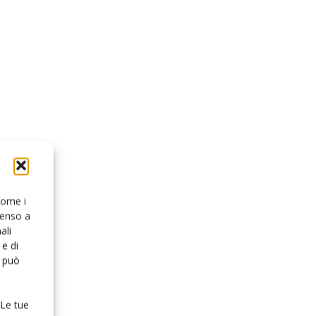
 come i
senso a
ali
e di
o può
 Le tue