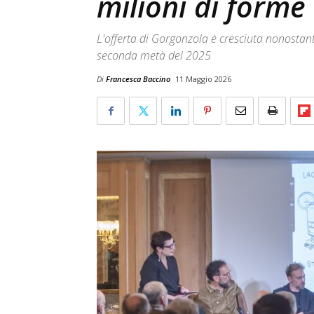
milioni di forme
L'offerta di Gorgonzola è cresciuta nonostant
seconda metà del 2025
Di
Francesca Baccino
11 Maggio 2026