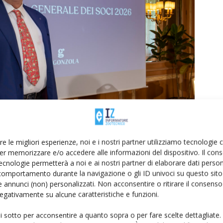
re le migliori esperienze, noi e i nostri partner utilizziamo tecnologie
er memorizzare e/o accedere alle informazioni del dispositivo. Il con
ecnologie permetterà a noi e ai nostri partner di elaborare dati person
comportamento durante la navigazione o gli ID univoci su questo sito 
 annunci (non) personalizzati. Non acconsentire o ritirare il consens
 Dop
 negativamente su alcune caratteristiche e funzioni.
ui sotto per acconsentire a quanto sopra o per fare scelte dettagliate.
n valore simbolico: ricorre, infatti, il 30° anniversario