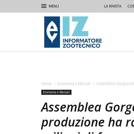
LA RIVISTA
CON
IZ
Informatore
Zootecnico
Home
Economia e Mercati
Assemblea Gorgonzola, 
Economia e Mercati
Assemblea Gorgo
produzione ha ra