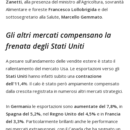
Zanetti
, alla presenza del ministro all’Agricoltura, sovranità
Alimentare e foreste
Francesco Lollobrigida
e del
sottosegretario alla Salute,
Marcello Gemmato
.
Gli altri mercati compensano la
frenata degli Stati Uniti
A pesare sull'andamento delle vendite estere è stato il
rallentamento del mercato Usa. Le esportazioni verso gli
Stati Uniti
hanno infatti subito una
contrazione
dell'11,4
%. Il calo è stato però ampiamente compensato
dalla crescita registrata in numerosi altri mercati strategici.
In
Germani
a le esportazioni sono
aumentate del 7,8%
, in
Spagna del 5,2%
, nel
Regno Unito del 4,5%
e in
Francia
del 3,3%
. Particolarmente brillanti anche le performance
nei mercati extraeuropei, con il Canada che ha segnato un