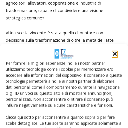
agricoltori, allevatori, cooperazione e industria di
trasformazione, capace di condividere una visione
strategica comune».
«Una scelta vincente è stata quella di puntare con
decisione sulla trasformazione di oltre la metà del latte
lombardo in prodotti Dop - ha aggiunto l'assessore
lombardo -. Abbiamo superato una logica che considerava il
latte una semplice commodity, creando invece valore
Per fornire le migliori esperienze, noi e i nostri partner
utilizziamo tecnologie come i cookie per memorizzare e/o
aggiunto lungo tutta la filiera, rafforzando la competitività
accedere alle informazioni del dispositivo. Il consenso a queste
delle imprese e garantendo una maggiore stabilità anche
tecnologie permetterà a noi e ai nostri partner di elaborare
nei momenti di tensione sui mercati. Le recenti difficoltà
dati personali come il comportamento durante la navigazione
legate alla remunerazione del latte hanno inciso meno in
o gli ID univoci su questo sito e di mostrare annunci (non)
personalizzati. Non acconsentire o ritirare il consenso può
Lombardia proprio grazie a questa impostazione, che
influire negativamente su alcune caratteristiche e funzioni.
considero non solo economicamente efficace, ma anche
eticamente corretta».
Clicca qui sotto per acconsentire a quanto sopra o per fare
scelte dettagliate. Le tue scelte saranno applicate solamente a