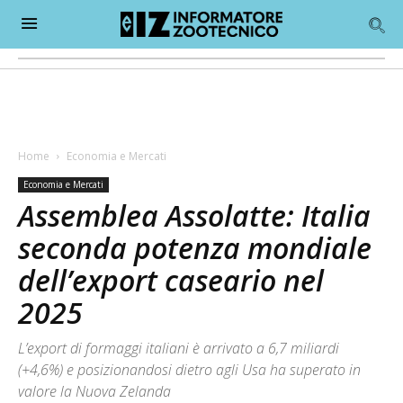
Home
Economia e Mercati
Economia e Mercati
Assemblea Assolatte: Italia
seconda potenza mondiale
dell’export caseario nel
2025
L’export di formaggi italiani è arrivato a 6,7 miliardi
(+4,6%) e posizionandosi dietro agli Usa ha superato in
valore la Nuova Zelanda