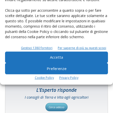
Clicca qui sotto per acconsentire a quanto sopra o per fare
scelte dettagliate. Le tue scelte saranno applicate solamente a
questo sito. È possibile modificare le impostazioni in qualsiasi
momento, compreso il ritiro del consenso, utilizzando i
pulsanti della Cookie Policy o cliccando sul pulsante di gestione
Catalogo Aziende e Prodotti
del consenso nella parte inferiore dello schermo.
Un modo semplice per cercare un'azienda o un
Gestisci 1380 fornitori
Per saperne di più su questi scopi
prodotto!
Accetta
Cerca adesso
Preferenze
Cookie Policy
Privacy Policy
L'Esperto risponde
I consigli di Terra e Vita agli agricoltori
Cerca adesso