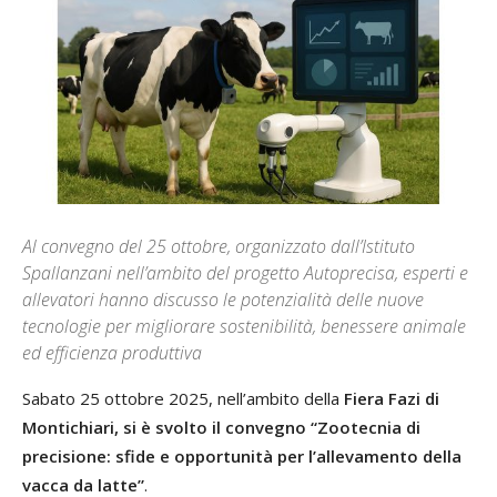
Al convegno del 25 ottobre, organizzato dall’Istituto
Spallanzani nell’ambito del progetto Autoprecisa, esperti e
allevatori hanno discusso le potenzialità delle nuove
tecnologie per migliorare sostenibilità, benessere animale
ed efficienza produttiva
Sabato 25 ottobre 2025, nell’ambito della
Fiera Fazi di
Montichiari, si è svolto il convegno “Zootecnia di
precisione: sfide e opportunità per l’allevamento della
vacca da latte”
.