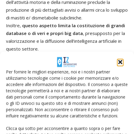
dell’attività motoria e della ruminazione preclude la
produzione di più dettagliati avvisi o allarmi circa lo sviluppo
di mastiti e/ dismetabolie subcliniche.
Inoltre,
questo aspetto limita la costituzione di grandi
database o di veri e propri big data
, presupposto per la
valorizzazione e la diffusione dell’intelligenza artificiale in
questo settore.
Per risolvere questa criticità risulta imperativo sviluppare
protocolli di condizione dei dati provenienti dai differenti
Per fornire le migliori esperienze, noi e i nostri partner
sistemi informatici.
utilizziamo tecnologie come i cookie per memorizzare e/o
accedere alle informazioni del dispositivo. Il consenso a queste
Caratteristiche dei big data
tecnologie permetterà a noi e ai nostri partner di elaborare
dati personali come il comportamento durante la navigazione
o gli ID univoci su questo sito e di mostrare annunci (non)
Infatti, al momento, i big data propriamente detti sono
personalizzati. Non acconsentire o ritirare il consenso può
piuttosto rari nel settore della zootecnia, dove con il
influire negativamente su alcune caratteristiche e funzioni.
termine big data si fa riferimento a raccolte di dati di
Clicca qui sotto per acconsentire a quanto sopra o per fare
dimensioni enormi, frequentemente disomogenei e privi di