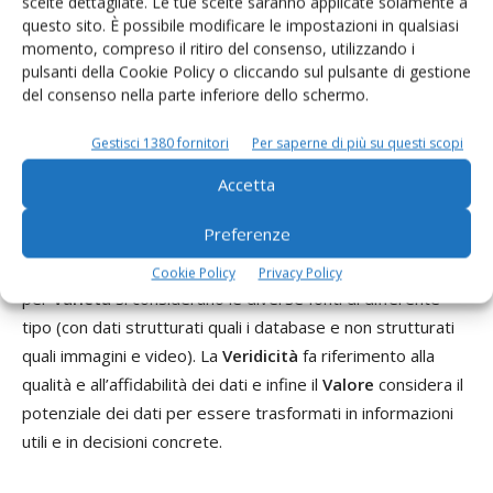
scelte dettagliate. Le tue scelte saranno applicate solamente a
struttura, che si espandono a un ritmo esponenziale e
questo sito. È possibile modificare le impostazioni in qualsiasi
risultano eccessivamente complessi per essere gestiti con
momento, compreso il ritiro del consenso, utilizzando i
strumenti tradizionali, come i classici database relazionali
pulsanti della Cookie Policy o cliccando sul pulsante di gestione
del consenso nella parte inferiore dello schermo.
basati su Sql.
Gestisci 1380 fornitori
Per saperne di più su questi scopi
Le
caratteristiche dei big data sono descritte come le
Accetta
“5 V”
: Volume, Velocità, Varietà, Veridicità e Valore.
Per
Volume
si intende la quantità di dati (terabyte o
Preferenze
petabyte), per
Velocità
ci si riferisce alla rapidità con cui i
dati vengono generati e raccolti, spesso in tempo reale,
Cookie Policy
Privacy Policy
per
Varietà
si considerano le diverse fonti di differente
tipo (con dati strutturati quali i database e non strutturati
quali immagini e video). La
Veridicità
fa riferimento alla
qualità e all’affidabilità dei dati e infine il
Valore
considera il
potenziale dei dati per essere trasformati in informazioni
utili e in decisioni concrete.