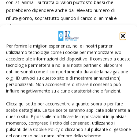
con 71 animali. Si tratta di valori piuttosto bassi che
potrebbero dipendere anche dall'elevato numero di
rifiuti/giorno, soprattutto quando il carico di animali è
inferiore.
Il numero di mungiture
Per fornire le migliori esperienze, noi e i nostri partner
utilizziamo tecnologie come i cookie per memorizzare e/o
accedere alle informazioni del dispositivo. Il consenso a queste
tecnologie permetterà a noi e ai nostri partner di elaborare
dati personali come il comportamento durante la navigazione
Per aumentare la quantità di latte raccolta nelle 24 ore può
o gli ID univoci su questo sito e di mostrare annunci (non)
essere utile analizzare il numero di mungiture ad ogni ora
personalizzati. Non acconsentire o ritirare il consenso può
del giorno.
influire negativamente su alcune caratteristiche e funzioni.
Clicca qui sotto per acconsentire a quanto sopra o per fare
scelte dettagliate. Le tue scelte saranno applicate solamente a
questo sito. È possibile modificare le impostazioni in qualsiasi
In figura 6 è rappresentato l'andamento orario del numero
momento, compreso il ritiro del consenso, utilizzando i
di mungiture: la linea tratteggiata indica il numero medio di
pulsanti della Cookie Policy o cliccando sul pulsante di gestione
del consenso nella parte inferiore dello schermo.