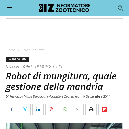
Home
Bovini da latte
Bovini da latte
DOSSIER ROBOT DI MUNGITURA
Robot di mungitura, quale
gestione della mandria
Di Francesco Maria Tangorra, Informatore Zootecnico
-
9 Settembre 2014