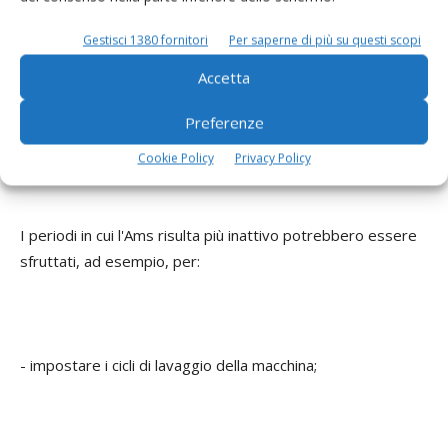
mungiture/ora, mentre le frecce evidenziano 4 finestre
temporali in cui il numero di mungiture è sensibilmente
Gestisci 1380 fornitori
Per saperne di più su questi scopi
inferiore alla media. Nello specifico si osserva un brusco
Accetta
calo del numero di mungiture all'una e alle tre di notte,
mentre si verificano altre due diminuzioni, seppur più
Preferenze
contenute, in corrispondenza delle 6 e delle 8 del mattino.
Cookie Policy
Privacy Policy
I periodi in cui l'Ams risulta più inattivo potrebbero essere
sfruttati, ad esempio, per:
- impostare i cicli di lavaggio della macchina;