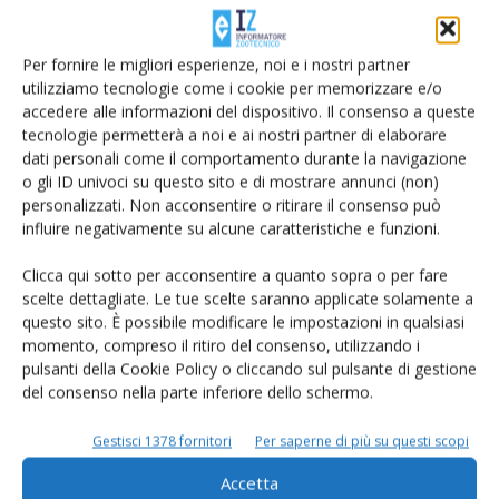
Per fornire le migliori esperienze, noi e i nostri partner
utilizziamo tecnologie come i cookie per memorizzare e/o
accedere alle informazioni del dispositivo. Il consenso a queste
tecnologie permetterà a noi e ai nostri partner di elaborare
dati personali come il comportamento durante la navigazione
Salva il mio nome, email e sito web in questo browser per la
o gli ID univoci su questo sito e di mostrare annunci (non)
prossima volta che commento.
personalizzati. Non acconsentire o ritirare il consenso può
influire negativamente su alcune caratteristiche e funzioni.
Clicca qui sotto per acconsentire a quanto sopra o per fare
scelte dettagliate. Le tue scelte saranno applicate solamente a
questo sito. È possibile modificare le impostazioni in qualsiasi
momento, compreso il ritiro del consenso, utilizzando i
pulsanti della Cookie Policy o cliccando sul pulsante di gestione
E-magazine
del consenso nella parte inferiore dello schermo.
Tecniche, prodotti e servizi dalle aziende
Gestisci 1378 fornitori
Per saperne di più su questi scopi
Accetta