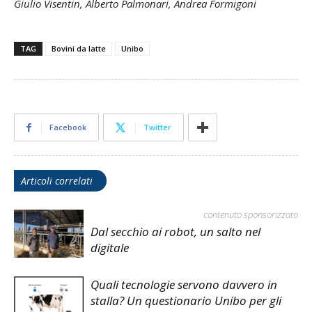
Giulio Visentin, Alberto Palmonari, Andrea Formigoni
TAG
Bovini da latte
Unibo
Facebook
Twitter
Articoli correlati
contenuto sponsorizzato
Dal secchio ai robot, un salto nel
digitale
Quali tecnologie servono davvero in
stalla? Un questionario Unibo per gli