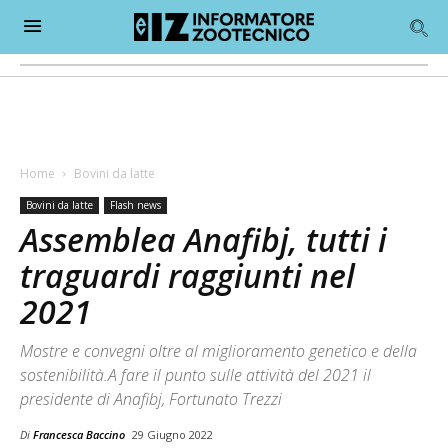
Home
Bovini da latte
Bovini da latte
Flash news
Assemblea Anafibj, tutti i
traguardi raggiunti nel
2021
Mostre e convegni oltre al miglioramento genetico e della
sostenibilità.A fare il punto sulle attività del 2021 il
presidente di Anafibj, Fortunato Trezzi
Di
Francesca Baccino
29 Giugno 2022