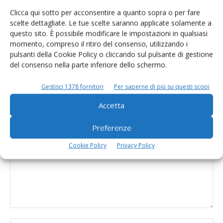
Clicca qui sotto per acconsentire a quanto sopra o per fare
scelte dettagliate. Le tue scelte saranno applicate solamente a
Fieragricola, bilancio tutto positivo per
questo sito. È possibile modificare le impostazioni in qualsiasi
il Dairy Show
momento, compreso il ritiro del consenso, utilizzando i
pulsanti della Cookie Policy o cliccando sul pulsante di gestione
del consenso nella parte inferiore dello schermo.
Gestisci 1378 fornitori
Per saperne di più su questi scopi
Accetta
LASCIA UN COMMENTO
Preferenze
Cookie Policy
Privacy Policy