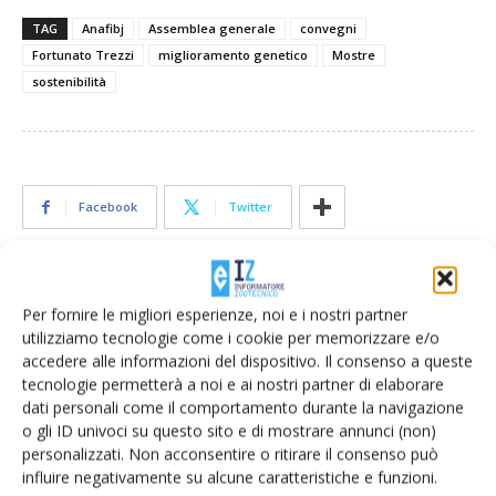
TAG
Anafibj
Assemblea generale
convegni
Fortunato Trezzi
miglioramento genetico
Mostre
sostenibilità
Facebook
Twitter
Articoli correlati
Per fornire le migliori esperienze, noi e i nostri partner
utilizziamo tecnologie come i cookie per memorizzare e/o
Convention estiva Agafibj, la Basilicata
accedere alle informazioni del dispositivo. Il consenso a queste
al centro della formazione dei giovani
tecnologie permetterà a noi e ai nostri partner di elaborare
allevatori
dati personali come il comportamento durante la navigazione
o gli ID univoci su questo sito e di mostrare annunci (non)
personalizzati. Non acconsentire o ritirare il consenso può
Assemblea Anafibj, Fortunato Trezzi
influire negativamente su alcune caratteristiche e funzioni.
presidente per il triennio 2026-2029