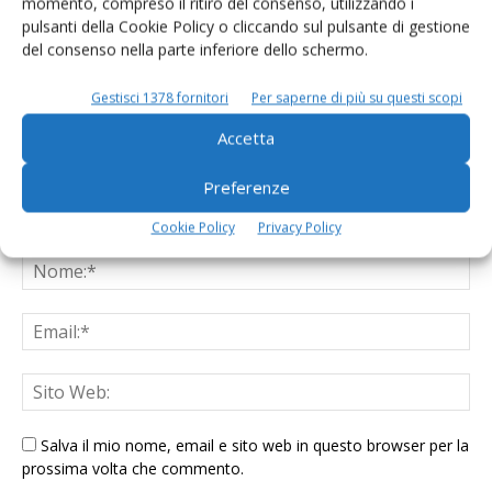
momento, compreso il ritiro del consenso, utilizzando i
LASCIA UN COMMENTO
pulsanti della Cookie Policy o cliccando sul pulsante di gestione
del consenso nella parte inferiore dello schermo.
Gestisci 1378 fornitori
Per saperne di più su questi scopi
Accetta
Preferenze
Cookie Policy
Privacy Policy
Salva il mio nome, email e sito web in questo browser per la
prossima volta che commento.