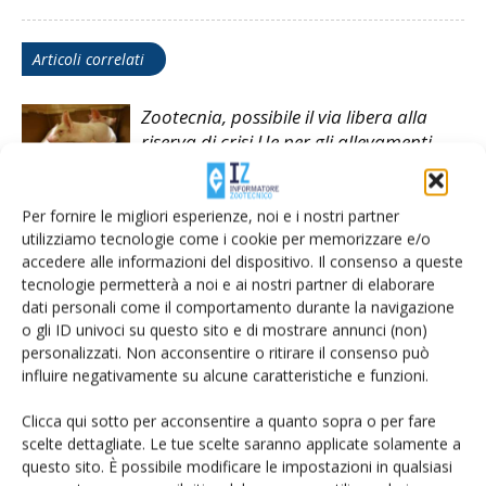
Articoli correlati
Zootecnia, possibile il via libera alla
riserva di crisi Ue per gli allevamenti
colpiti dalle epizoozie
Per fornire le migliori esperienze, noi e i nostri partner
Passo indietro al regolamento blocca–
utilizziamo tecnologie come i cookie per memorizzare e/o
stalle del Comune di Gonzaga
accedere alle informazioni del dispositivo. Il consenso a queste
tecnologie permetterà a noi e ai nostri partner di elaborare
dati personali come il comportamento durante la navigazione
Prodotti naturali alleati per bovini e
o gli ID univoci su questo sito e di mostrare annunci (non)
vitelli
personalizzati. Non acconsentire o ritirare il consenso può
influire negativamente su alcune caratteristiche e funzioni.
Clicca qui sotto per acconsentire a quanto sopra o per fare
scelte dettagliate. Le tue scelte saranno applicate solamente a
questo sito. È possibile modificare le impostazioni in qualsiasi