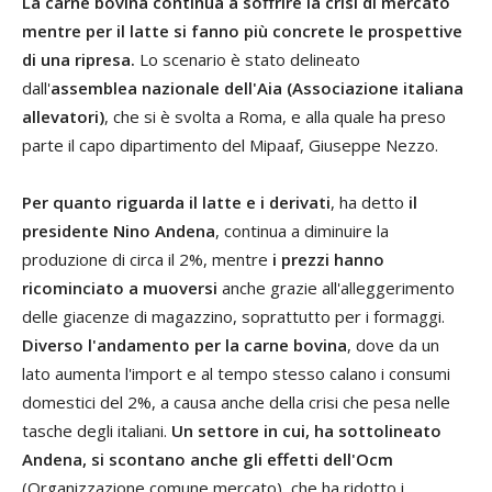
La carne bovina continua a soffrire la crisi di mercato
mentre per il latte si fanno più concrete le prospettive
di una ripresa.
Lo scenario è stato delineato
dall'
assemblea nazionale dell'Aia (Associazione italiana
allevatori)
, che si è svolta a Roma, e alla quale ha preso
parte il capo dipartimento del Mipaaf, Giuseppe Nezzo.
Per quanto riguarda il latte e i derivati
, ha detto
il
presidente Nino Andena
, continua a diminuire la
produzione di circa il 2%, mentre
i prezzi hanno
ricominciato a muoversi
anche grazie all'alleggerimento
delle giacenze di magazzino, soprattutto per i formaggi.
Diverso l'andamento per la carne bovina
, dove da un
lato aumenta l'import e al tempo stesso calano i consumi
domestici del 2%, a causa anche della crisi che pesa nelle
tasche degli italiani.
Un settore in cui, ha sottolineato
Andena, si scontano anche gli effetti dell'Ocm
(Organizzazione comune mercato), che ha ridotto i