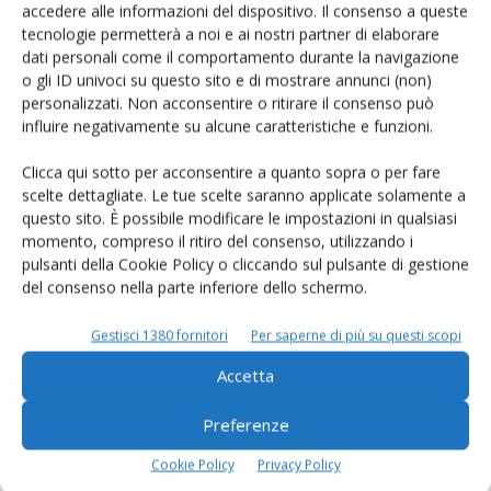
accedere alle informazioni del dispositivo. Il consenso a queste
tecnologie permetterà a noi e ai nostri partner di elaborare
dati personali come il comportamento durante la navigazione
o gli ID univoci su questo sito e di mostrare annunci (non)
personalizzati. Non acconsentire o ritirare il consenso può
L'Esperto risponde
influire negativamente su alcune caratteristiche e funzioni.
I consigli di Terra e Vita agli agricoltori
Clicca qui sotto per acconsentire a quanto sopra o per fare
scelte dettagliate. Le tue scelte saranno applicate solamente a
Cerca adesso
questo sito. È possibile modificare le impostazioni in qualsiasi
momento, compreso il ritiro del consenso, utilizzando i
pulsanti della Cookie Policy o cliccando sul pulsante di gestione
del consenso nella parte inferiore dello schermo.
Gestisci 1380 fornitori
Per saperne di più su questi scopi
Accetta
Preferenze
Dalla stessa categoria
Cookie Policy
Privacy Policy