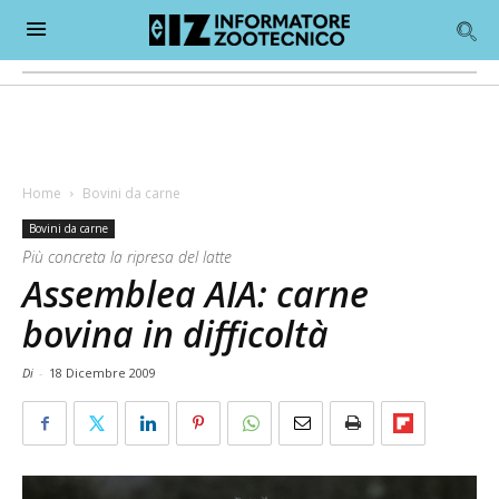
Home
Bovini da carne
Bovini da carne
Più concreta la ripresa del latte
Assemblea AIA: carne
bovina in difficoltà
Di
-
18 Dicembre 2009