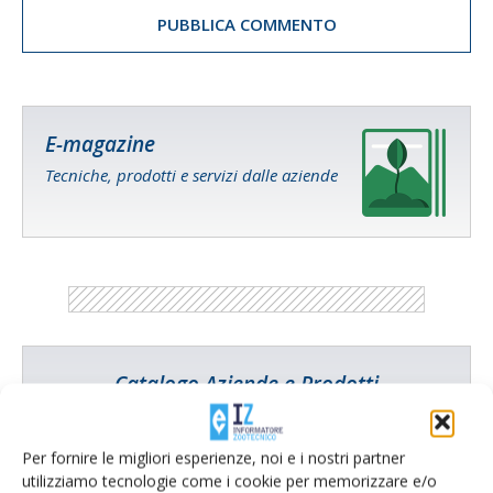
E-magazine
Tecniche, prodotti e servizi dalle aziende
Catalogo Aziende e Prodotti
Un modo semplice per cercare un'azienda o un
prodotto!
Per fornire le migliori esperienze, noi e i nostri partner
utilizziamo tecnologie come i cookie per memorizzare e/o
Cerca adesso