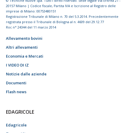
© Tecniche Nuove Spa. Tutti i diritti riservati. Sede legale Via Eritrea 21 -
20157 Milano | Codice fiscale, Partita IVA e Iscrizione al Registro delle
imprese di Milano: 00753480151
Registrazione Tribunale di Milano n. 70 del 5.3.2014. Precedentemente
registrata presso il Tribunale di Bologna al n. 4609 del 29.12.77
Roc n° 24344 del 11 marzo 2014
Allevamento bovini
Altri allevamenti
Economia e Mercati
I VIDEO DI IZ
Notizie dalle aziende
Documenti
Flash news
EDAGRICOLE
Edagricole