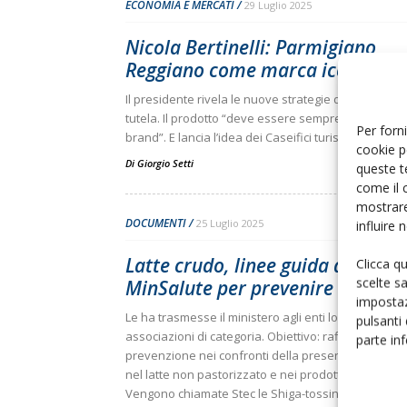
ECONOMIA E MERCATI
29 Luglio 2025
Nicola Bertinelli: Parmigiano
Reggiano come marca iconica
Il presidente rivela le nuove strategie del consorzio
tutela. Il prodotto “deve essere sempre di più un l
Per forni
brand”. E lancia l’idea dei Caseifici turistici
cookie p
Di
Giorgio Setti
queste t
come il 
mostrare
DOCUMENTI
25 Luglio 2025
influire
Latte crudo, linee guida di
Clicca q
scelte s
MinSalute per prevenire le tossi
impostaz
Le ha trasmesse il ministero agli enti locali e alle
pulsanti
associazioni di categoria. Obiettivo: rafforzare la
parte in
prevenzione nei confronti della presenza delle “St
nel latte non pastorizzato e nei prodotti derivati.
Vengono chiamate Stec le Shiga-tossine prodotte 