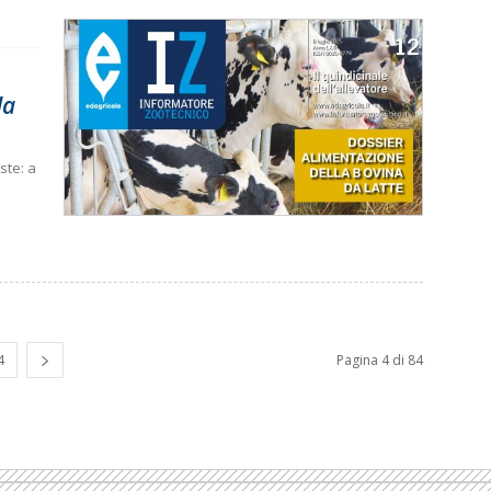
da
ste: a
4
Pagina 4 di 84