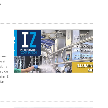
e
umero
ossi
azione
re c’è
i in IZ
 Un