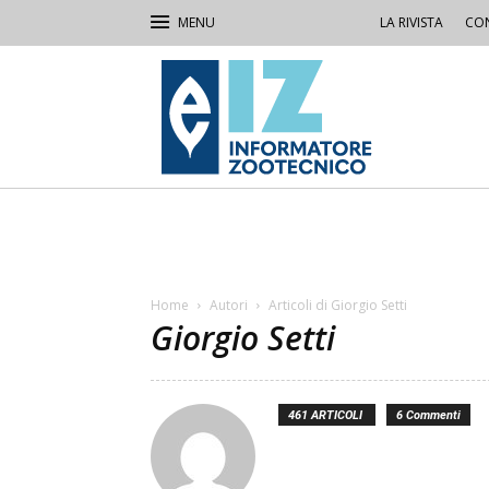
LA RIVISTA
CON
IZ
Informatore
Zootecnico
Home
Autori
Articoli di Giorgio Setti
Giorgio Setti
461 ARTICOLI
6 Commenti