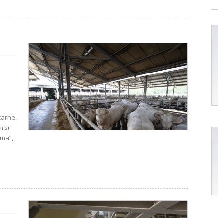
carne.
arsi
ima”,