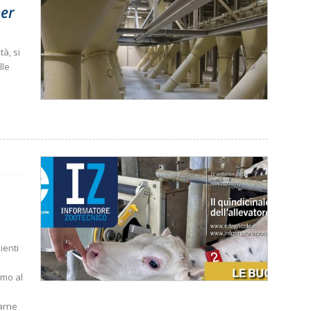
ner
à, si
lle
ienti
amo al
carne