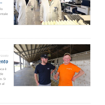
..
olo
mentale
rizzato
ento
aca è
nde
o. Si
e al