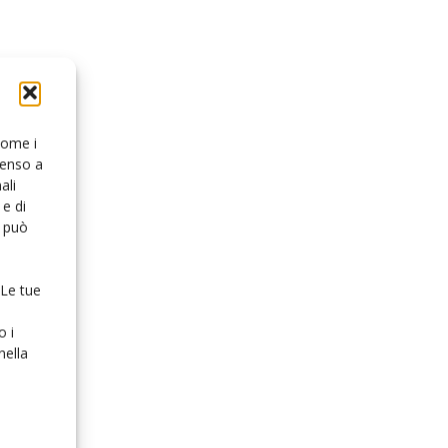
 come i
senso a
ali
e di
o può
 Le tue
o i
nella