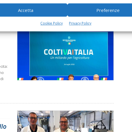
Accetta
Preferenze
Cookie Policy
Privacy Policy
cita:
nno
 di
llo