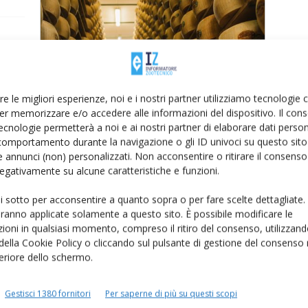
 di
ove
re le migliori esperienze, noi e i nostri partner utilizziamo tecnologie
er memorizzare e/o accedere alle informazioni del dispositivo. Il con
ecnologie permetterà a noi e ai nostri partner di elaborare dati person
comportamento durante la navigazione o gli ID univoci su questo sito 
 annunci (non) personalizzati. Non acconsentire o ritirare il consens
 negativamente su alcune caratteristiche e funzioni.
ui sotto per acconsentire a quanto sopra o per fare scelte dettagliate.
aranno applicate solamente a questo sito. È possibile modificare le
ne
ioni in qualsiasi momento, compreso il ritiro del consenso, utilizzand
 della Cookie Policy o cliccando sul pulsante di gestione del consenso 
feriore dello schermo.
ec”
Gestisci 1380 fornitori
Per saperne di più su questi scopi
da