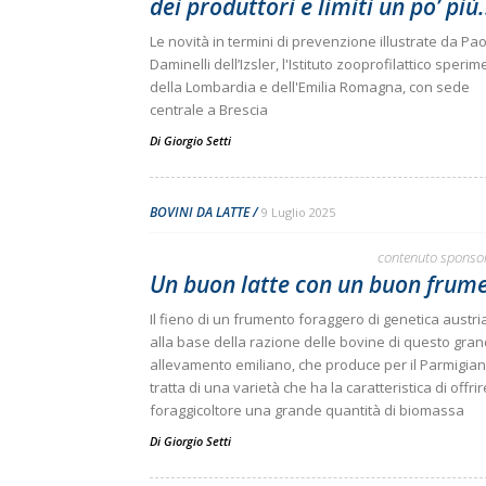
dei produttori e limiti un po’ più.
Le novità in termini di prevenzione illustrate da Pa
Daminelli dell’Izsler, l'Istituto zooprofilattico speri
della Lombardia e dell'Emilia Romagna, con sede
centrale a Brescia
Di
Giorgio Setti
BOVINI DA LATTE
9 Luglio 2025
contenuto sponso
Un buon latte con un buon frum
Il fieno di un frumento foraggero di genetica austri
alla base della razione delle bovine di questo gra
allevamento emiliano, che produce per il Parmigian
tratta di una varietà che ha la caratteristica di offrir
foraggicoltore una grande quantità di biomassa
Di
Giorgio Setti