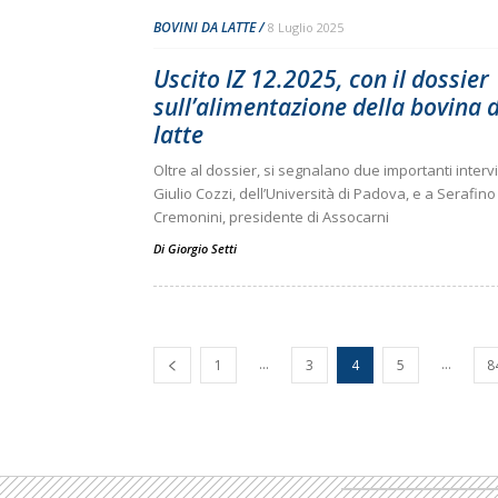
BOVINI DA LATTE
8 Luglio 2025
Uscito IZ 12.2025, con il dossier
sull’alimentazione della bovina 
latte
Oltre al dossier, si segnalano due importanti intervi
Giulio Cozzi, dell’Università di Padova, e a Serafino
Cremonini, presidente di Assocarni
Di
Giorgio Setti
...
...
1
3
4
5
8