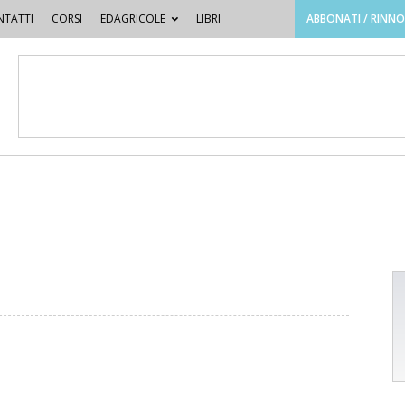
TATTI
CORSI
EDAGRICOLE
LIBRI
ABBONATI / RINN