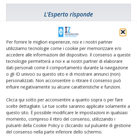
L'Esperto risponde
I consigli di Terra e Vita agli agricoltori
Cerca adesso
Per fornire le migliori esperienze, noi e i nostri partner
utilizziamo tecnologie come i cookie per memorizzare e/o
accedere alle informazioni del dispositivo. Il consenso a queste
tecnologie permetterà a noi e ai nostri partner di elaborare
dati personali come il comportamento durante la navigazione
o gli ID univoci su questo sito e di mostrare annunci (non)
personalizzati. Non acconsentire o ritirare il consenso può
influire negativamente su alcune caratteristiche e funzioni.
Clicca qui sotto per acconsentire a quanto sopra o per fare
scelte dettagliate. Le tue scelte saranno applicate solamente a
questo sito. È possibile modificare le impostazioni in qualsiasi
Rimani aggiornato sul mondo
momento, compreso il ritiro del consenso, utilizzando i
pulsanti della Cookie Policy o cliccando sul pulsante di gestione
dell’agricoltura
del consenso nella parte inferiore dello schermo.