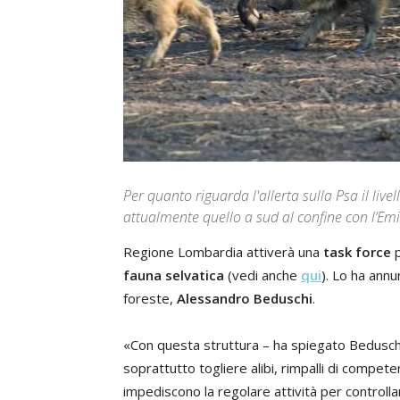
Per quanto riguarda l'allerta sulla Psa il live
attualmente quello a sud al confine con l’E
Regione Lombardia attiverà una
task force
p
fauna selvatica
(vedi anche
qui
). Lo ha annu
foreste,
Alessandro Beduschi
.
«Con questa struttura – ha spiegato Beduschi 
soprattutto togliere alibi, rimpalli di compet
impediscono la regolare attività per controllare 