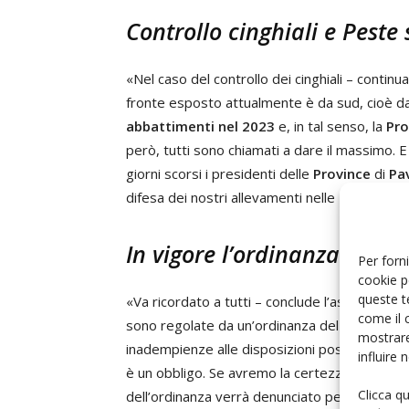
Controllo cinghiali e Peste
«Nel caso del controllo dei cinghiali – continu
fronte esposto attualmente è da sud, cioè dal
abbattimenti nel 2023
e, in tal senso, la
Pro
però, tutti sono chiamati a dare il massimo. 
giorni scorsi i presidenti delle
Province
di
Pa
difesa dei nostri allevamenti nelle zone voca
In vigore l’ordinanza del p
Per forni
cookie p
queste t
«Va ricordato a tutti – conclude l’assessore Be
come il 
sono regolate da un’ordinanza del president
mostrare
inadempienze alle disposizioni possono aver
influire
è un obbligo. Se avremo la certezza che qual
Clicca q
dell’ordinanza verrà denunciato penalmente»