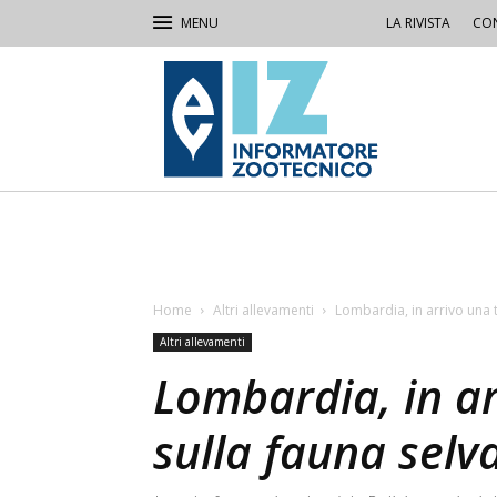
LA RIVISTA
CON
IZ
Informatore
Zootecnico
Home
Altri allevamenti
Lombardia, in arrivo una t
Altri allevamenti
Lombardia, in ar
sulla fauna selv