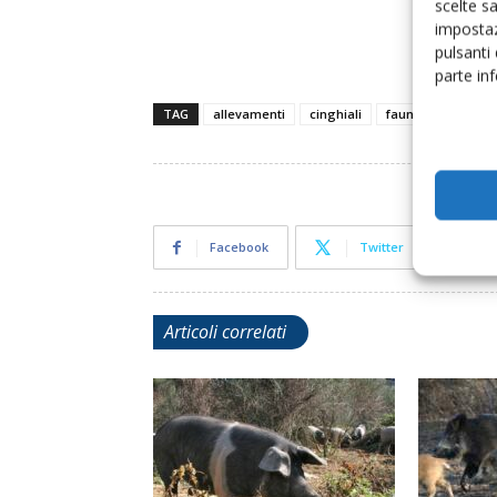
scelte s
impostaz
pulsanti
parte in
TAG
allevamenti
cinghiali
fauna selvatica
Facebook
Twitter
Articoli correlati