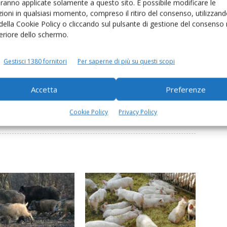
aranno applicate solamente a questo sito. È possibile modificare le
ioni in qualsiasi momento, compreso il ritiro del consenso, utilizzand
 della Cookie Policy o cliccando sul pulsante di gestione del consenso 
feriore dello schermo.
Pavia
task force
Gestisci 1380 fornitori
Per saperne di più su questi scopi
Accetta
Preferenze
Cookie Policy
Privacy Policy
Linkedin
Pinterest
Email