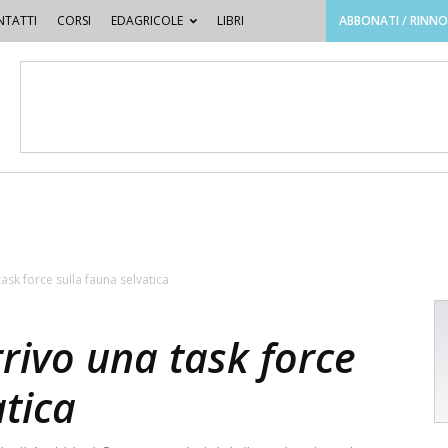
TATTI
CORSI
EDAGRICOLE
LIBRI
ABBONATI / RINN
ask force sulla fauna selvatica
rivo una task force
atica