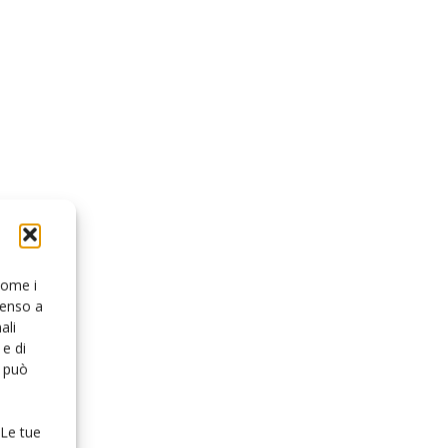
 come i
senso a
ali
e di
o può
 Le tue