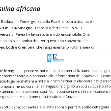
 suina africana
a Beduschi – l'emergenza sulla Psa è ancora altissima e il
l’
Emilia-Romagna
. Tanto si è fatto, con
15.500
vincia di Pavia
ha lavorato in modo encomiabile. Ora,
E non solo in Lombardia. Per questo ho convocato nei
via
,
Lodi
e
Cremona
, che rappresentano l’ultima linea di
te di
Brescia
,
Mantova
e
Cremona
stessa».
residente Fontana sulla Psa
re le migliori esperienze, noi e i nostri partner utilizziamo tecnologie
er memorizzare e/o accedere alle informazioni del dispositivo. Il con
ecnologie permetterà a noi e ai nostri partner di elaborare dati person
duschi – che le disposizioni per il controllo della Psa
comportamento durante la navigazione o gli ID univoci su questo sito 
e della Regione,
Attilio Fontana
, e che eventuali
 annunci (non) personalizzati. Non acconsentire o ritirare il consens
e conseguenze e la segnalazione di eventuali mancanze
 negativamente su alcune caratteristiche e funzioni.
cuno ostacola senza motivazione l’applicazione
ui sotto per acconsentire a quanto sopra o per fare scelte dettagliate.
.