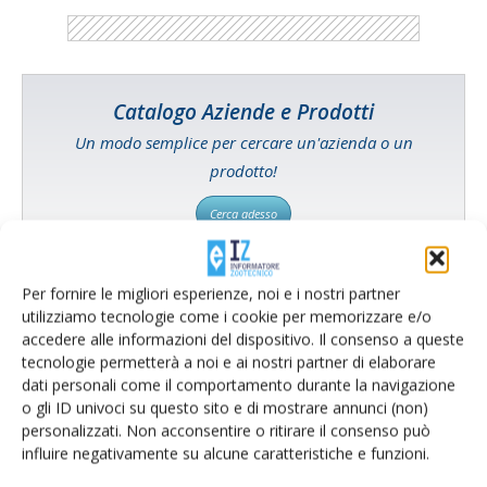
Catalogo Aziende e Prodotti
Un modo semplice per cercare un'azienda o un
prodotto!
Cerca adesso
Per fornire le migliori esperienze, noi e i nostri partner
utilizziamo tecnologie come i cookie per memorizzare e/o
L'Esperto risponde
accedere alle informazioni del dispositivo. Il consenso a queste
tecnologie permetterà a noi e ai nostri partner di elaborare
I consigli di Terra e Vita agli agricoltori
dati personali come il comportamento durante la navigazione
o gli ID univoci su questo sito e di mostrare annunci (non)
Cerca adesso
personalizzati. Non acconsentire o ritirare il consenso può
influire negativamente su alcune caratteristiche e funzioni.