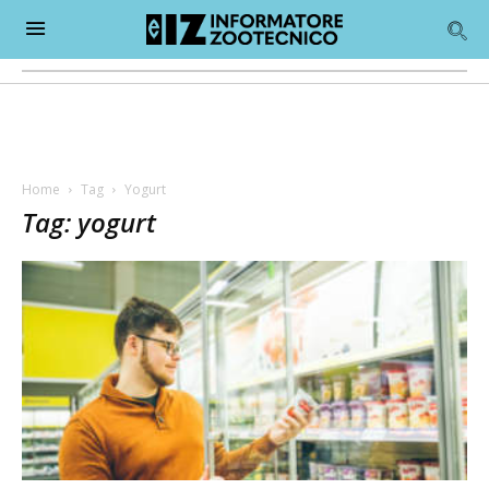
Home
Tag
Yogurt
Tag: yogurt