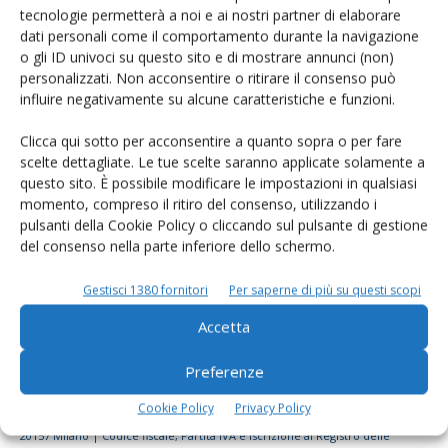
tecnologie permetterà a noi e ai nostri partner di elaborare
Rimani aggiornato sul mondo
dati personali come il comportamento durante la navigazione
dell’agricoltura
o gli ID univoci su questo sito e di mostrare annunci (non)
personalizzati. Non acconsentire o ritirare il consenso può
influire negativamente su alcune caratteristiche e funzioni.
Iscriviti alle nostre newsletter
Clicca qui sotto per acconsentire a quanto sopra o per fare
scelte dettagliate. Le tue scelte saranno applicate solamente a
questo sito. È possibile modificare le impostazioni in qualsiasi
momento, compreso il ritiro del consenso, utilizzando i
pulsanti della Cookie Policy o cliccando sul pulsante di gestione
del consenso nella parte inferiore dello schermo.
Gestisci 1380 fornitori
Per saperne di più su questi scopi
Accetta
Preferenze
Cookie Policy
Privacy Policy
© Tecniche Nuove Spa. Tutti i diritti riservati. Sede legale Via Eritrea 21 -
20157 Milano | Codice fiscale, Partita IVA e Iscrizione al Registro delle