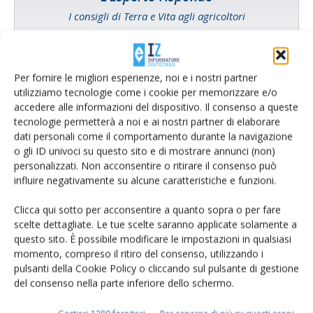
I consigli di Terra e Vita agli agricoltori
Cerca adesso
Per fornire le migliori esperienze, noi e i nostri partner
utilizziamo tecnologie come i cookie per memorizzare e/o
accedere alle informazioni del dispositivo. Il consenso a queste
tecnologie permetterà a noi e ai nostri partner di elaborare
dati personali come il comportamento durante la navigazione
o gli ID univoci su questo sito e di mostrare annunci (non)
personalizzati. Non acconsentire o ritirare il consenso può
influire negativamente su alcune caratteristiche e funzioni.
Clicca qui sotto per acconsentire a quanto sopra o per fare
scelte dettagliate. Le tue scelte saranno applicate solamente a
Rimani aggiornato sul mondo
questo sito. È possibile modificare le impostazioni in qualsiasi
momento, compreso il ritiro del consenso, utilizzando i
dell’agricoltura
pulsanti della Cookie Policy o cliccando sul pulsante di gestione
del consenso nella parte inferiore dello schermo.
Iscriviti alle nostre newsletter