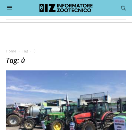
Home
Tag
ù
Tag: ù