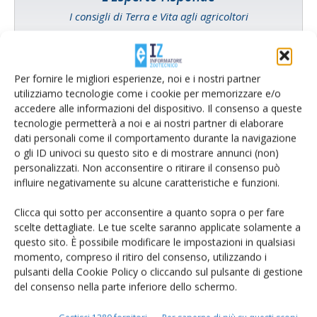
I consigli di Terra e Vita agli agricoltori
Cerca adesso
Per fornire le migliori esperienze, noi e i nostri partner
utilizziamo tecnologie come i cookie per memorizzare e/o
accedere alle informazioni del dispositivo. Il consenso a queste
tecnologie permetterà a noi e ai nostri partner di elaborare
dati personali come il comportamento durante la navigazione
o gli ID univoci su questo sito e di mostrare annunci (non)
personalizzati. Non acconsentire o ritirare il consenso può
influire negativamente su alcune caratteristiche e funzioni.
Clicca qui sotto per acconsentire a quanto sopra o per fare
scelte dettagliate. Le tue scelte saranno applicate solamente a
Rimani aggiornato sul mondo
questo sito. È possibile modificare le impostazioni in qualsiasi
momento, compreso il ritiro del consenso, utilizzando i
dell’agricoltura
pulsanti della Cookie Policy o cliccando sul pulsante di gestione
del consenso nella parte inferiore dello schermo.
Iscriviti alle nostre newsletter