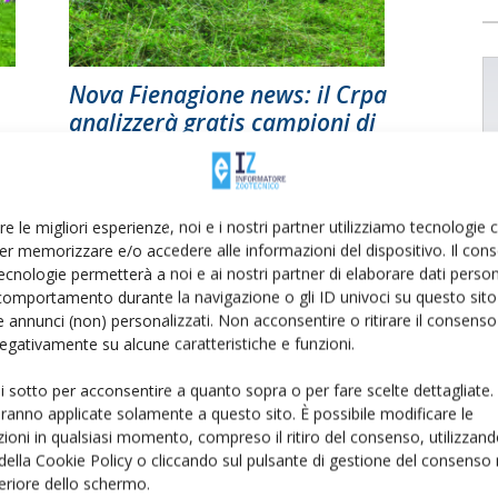
Nova Fienagione news: il Crpa
analizzerà gratis campioni di
fieno
Di
Giorgio Setti
8 Aprile 2019
re le migliori esperienze, noi e i nostri partner utilizziamo tecnologie
er memorizzare e/o accedere alle informazioni del dispositivo. Il con
ecnologie permetterà a noi e ai nostri partner di elaborare dati person
comportamento durante la navigazione o gli ID univoci su questo sito 
 annunci (non) personalizzati. Non acconsentire o ritirare il consens
 negativamente su alcune caratteristiche e funzioni.
ui sotto per acconsentire a quanto sopra o per fare scelte dettagliate.
aranno applicate solamente a questo sito. È possibile modificare le
ioni in qualsiasi momento, compreso il ritiro del consenso, utilizzand
 della Cookie Policy o cliccando sul pulsante di gestione del consenso 
feriore dello schermo.