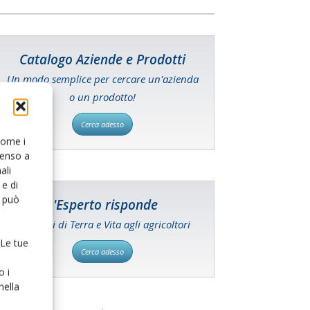
Catalogo Aziende e Prodotti
Un modo semplice per cercare un'azienda
o un prodotto!
Cerca adesso
 come i
senso a
ali
e di
o può
L'Esperto risponde
I consigli di Terra e Vita agli agricoltori
 Le tue
Cerca adesso
o i
nella