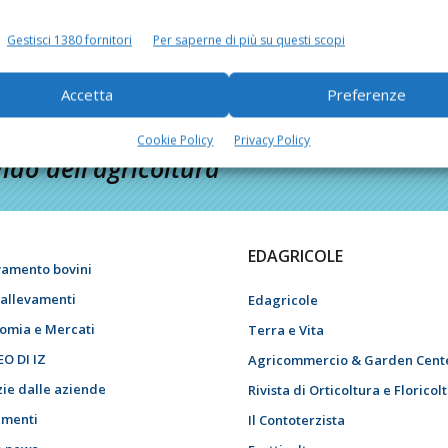
Gestisci 1380 fornitori
Per saperne di più su questi scopi
Accetta
Preferenze
Cookie Policy
Privacy Policy
do dell’agricoltura
EDAGRICOLE
vamento bovini
i allevamenti
Edagricole
omia e Mercati
Terra e Vita
EO DI IZ
Agricommercio & Garden Cent
zie dalle aziende
Rivista di Orticoltura e Floricol
menti
Il Contoterzista