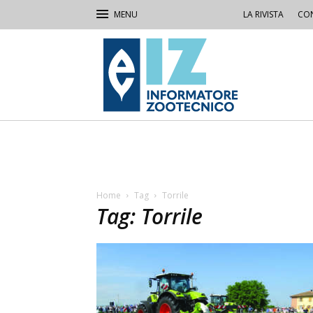
LA RIVISTA
CON
IZ
Informatore
Zootecnico
Home
Tag
Torrile
Tag: Torrile