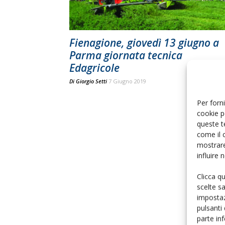
Fienagione, giovedì 13 giugno a
Parma giornata tecnica
Edagricole
Di
Giorgio Setti
7 Giugno 2019
Per forni
cookie p
queste t
come il 
mostrare
influire
Clicca q
scelte s
impostaz
pulsanti
parte in