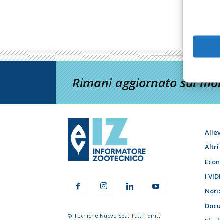
Rimani aggiornato sul mon
Alle
Altr
Econ
I VID
Noti
Docu
© Tecniche Nuove Spa. Tutti i diritti