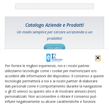
Catalogo Aziende e Prodotti
Un modo semplice per cercare un'azienda o un
prodotto!
Cerca adesso
Per fornire le migliori esperienze, noi e i nostri partner
utilizziamo tecnologie come i cookie per memorizzare e/o
L'Esperto risponde
accedere alle informazioni del dispositivo. Il consenso a queste
tecnologie permetterà a noi e ai nostri partner di elaborare
I consigli di Terra e Vita agli agricoltori
dati personali come il comportamento durante la navigazione
o gli ID univoci su questo sito e di mostrare annunci (non)
Cerca adesso
personalizzati. Non acconsentire o ritirare il consenso può
influire negativamente su alcune caratteristiche e funzioni.