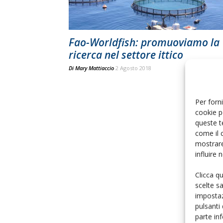
Fao-Worldfish: promuoviamo la
ricerca nel settore ittico
Di
Mary Mattiaccio
2 Agosto 2018
Per forni
cookie p
queste t
come il 
mostrare
influire
Clicca q
scelte s
impostaz
pulsanti
parte in