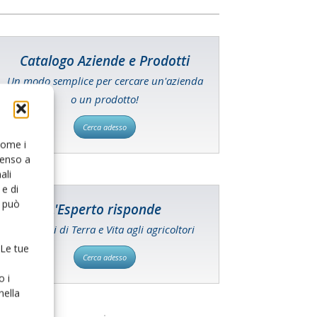
Catalogo Aziende e Prodotti
Un modo semplice per cercare un'azienda
o un prodotto!
Cerca adesso
 come i
senso a
ali
e di
o può
L'Esperto risponde
I consigli di Terra e Vita agli agricoltori
 Le tue
Cerca adesso
o i
nella