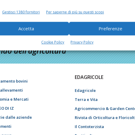
Gestisci 1380 fornitori
Per saperne di più su questi scopi
Accetta
Preferenze
Cookie Policy
Privacy Policy
do dell’agricoltura
EDAGRICOLE
vamento bovini
i allevamenti
Edagricole
omia e Mercati
Terra e Vita
EO DI IZ
Agricommercio & Garden Cent
zie dalle aziende
Rivista di Orticoltura e Floricol
menti
Il Contoterzista