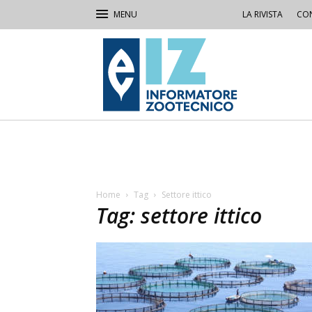
LA RIVISTA
CON
IZ
Informatore
Zootecnico
Home
Tag
Settore ittico
Tag: settore ittico