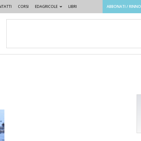
TATTI
CORSI
EDAGRICOLE
LIBRI
ABBONATI / RINN