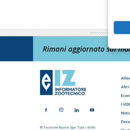
Rimani aggiornato sul mon
Alle
Altr
Econ
I VID
Noti
Docu
© Tecniche Nuove Spa. Tutti i diritti