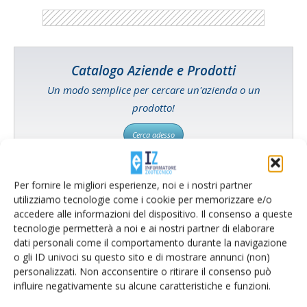
Catalogo Aziende e Prodotti
Un modo semplice per cercare un'azienda o un
prodotto!
Cerca adesso
Per fornire le migliori esperienze, noi e i nostri partner
utilizziamo tecnologie come i cookie per memorizzare e/o
L'Esperto risponde
accedere alle informazioni del dispositivo. Il consenso a queste
tecnologie permetterà a noi e ai nostri partner di elaborare
I consigli di Terra e Vita agli agricoltori
dati personali come il comportamento durante la navigazione
o gli ID univoci su questo sito e di mostrare annunci (non)
Cerca adesso
personalizzati. Non acconsentire o ritirare il consenso può
influire negativamente su alcune caratteristiche e funzioni.