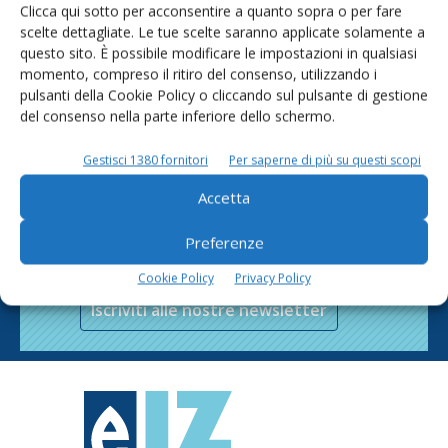
Clicca qui sotto per acconsentire a quanto sopra o per fare
scelte dettagliate. Le tue scelte saranno applicate solamente a
questo sito. È possibile modificare le impostazioni in qualsiasi
momento, compreso il ritiro del consenso, utilizzando i
pulsanti della Cookie Policy o cliccando sul pulsante di gestione
del consenso nella parte inferiore dello schermo.
Gestisci 1380 fornitori
Per saperne di più su questi scopi
Accetta
Rimani aggiornato sul mondo
Preferenze
dell’agricoltura
Cookie Policy
Privacy Policy
Iscriviti alle nostre newsletter