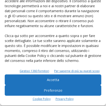
accedere alle informazioni del dispositivo. Il consenso a queste
tecnologie permetterà a noi e ai nostri partner di elaborare
Rimani aggiornato sul mondo
dati personali come il comportamento durante la navigazione
o gli ID univoci su questo sito e di mostrare annunci (non)
dell’agricoltura
personalizzati. Non acconsentire o ritirare il consenso può
influire negativamente su alcune caratteristiche e funzioni.
Iscriviti alle nostre newsletter
Clicca qui sotto per acconsentire a quanto sopra o per fare
scelte dettagliate. Le tue scelte saranno applicate solamente a
questo sito. È possibile modificare le impostazioni in qualsiasi
momento, compreso il ritiro del consenso, utilizzando i
pulsanti della Cookie Policy o cliccando sul pulsante di gestione
del consenso nella parte inferiore dello schermo.
Gestisci 1380 fornitori
Per saperne di più su questi scopi
Accetta
Preferenze
Cookie Policy
Privacy Policy
© Tecniche Nuove Spa. Tutti i diritti riservati. Sede legale Via Eritrea 21 -