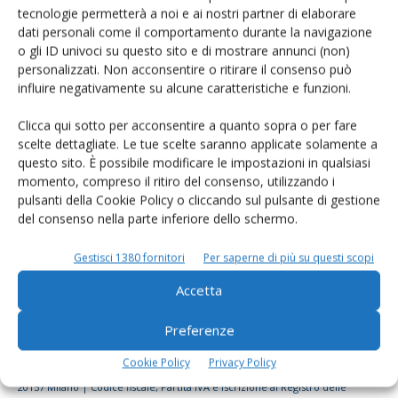
tecnologie permetterà a noi e ai nostri partner di elaborare
Rimani aggiornato sul mondo
dati personali come il comportamento durante la navigazione
dell’agricoltura
o gli ID univoci su questo sito e di mostrare annunci (non)
personalizzati. Non acconsentire o ritirare il consenso può
influire negativamente su alcune caratteristiche e funzioni.
Iscriviti alle nostre newsletter
Clicca qui sotto per acconsentire a quanto sopra o per fare
scelte dettagliate. Le tue scelte saranno applicate solamente a
questo sito. È possibile modificare le impostazioni in qualsiasi
momento, compreso il ritiro del consenso, utilizzando i
pulsanti della Cookie Policy o cliccando sul pulsante di gestione
del consenso nella parte inferiore dello schermo.
Gestisci 1380 fornitori
Per saperne di più su questi scopi
Accetta
Preferenze
Cookie Policy
Privacy Policy
© Tecniche Nuove Spa. Tutti i diritti riservati. Sede legale Via Eritrea 21 -
20157 Milano | Codice fiscale, Partita IVA e Iscrizione al Registro delle