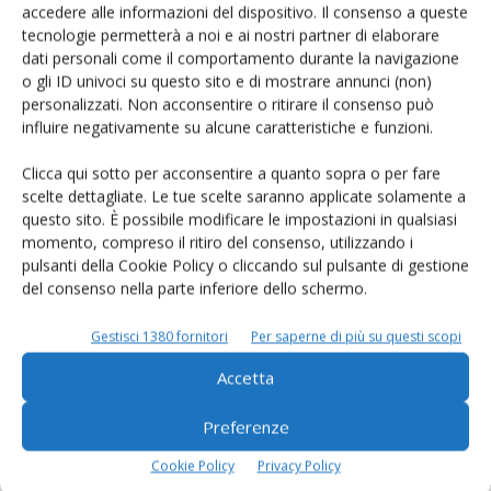
prodotto!
accedere alle informazioni del dispositivo. Il consenso a queste
tecnologie permetterà a noi e ai nostri partner di elaborare
Cerca adesso
dati personali come il comportamento durante la navigazione
o gli ID univoci su questo sito e di mostrare annunci (non)
personalizzati. Non acconsentire o ritirare il consenso può
influire negativamente su alcune caratteristiche e funzioni.
L'Esperto risponde
Clicca qui sotto per acconsentire a quanto sopra o per fare
scelte dettagliate. Le tue scelte saranno applicate solamente a
I consigli di Terra e Vita agli agricoltori
questo sito. È possibile modificare le impostazioni in qualsiasi
momento, compreso il ritiro del consenso, utilizzando i
Cerca adesso
pulsanti della Cookie Policy o cliccando sul pulsante di gestione
del consenso nella parte inferiore dello schermo.
Gestisci 1380 fornitori
Per saperne di più su questi scopi
Accetta
Preferenze
Cookie Policy
Privacy Policy