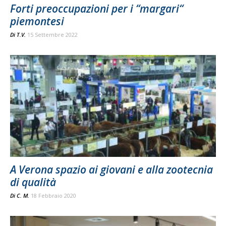
Forti preoccupazioni per i “margari“
piemontesi
Di
T.V.
15 Settembre 2022
A Verona spazio ai giovani e alla zootecnia
di qualità
Di
C. M.
18 Febbraio 2020