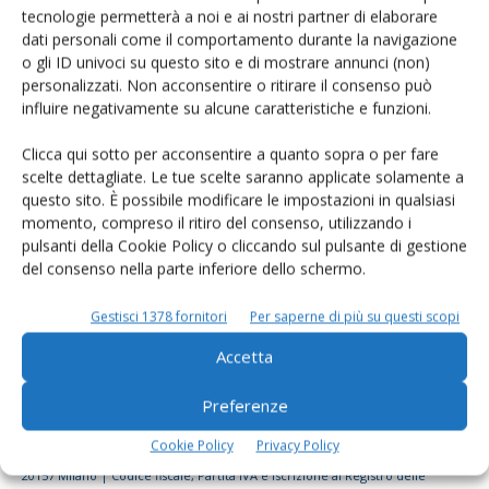
tecnologie permetterà a noi e ai nostri partner di elaborare
Rimani aggiornato sul mondo
dati personali come il comportamento durante la navigazione
dell’agricoltura
o gli ID univoci su questo sito e di mostrare annunci (non)
personalizzati. Non acconsentire o ritirare il consenso può
influire negativamente su alcune caratteristiche e funzioni.
Iscriviti alle nostre newsletter
Clicca qui sotto per acconsentire a quanto sopra o per fare
scelte dettagliate. Le tue scelte saranno applicate solamente a
questo sito. È possibile modificare le impostazioni in qualsiasi
momento, compreso il ritiro del consenso, utilizzando i
pulsanti della Cookie Policy o cliccando sul pulsante di gestione
del consenso nella parte inferiore dello schermo.
Gestisci 1378 fornitori
Per saperne di più su questi scopi
Accetta
Preferenze
Cookie Policy
Privacy Policy
© Tecniche Nuove Spa. Tutti i diritti riservati. Sede legale Via Eritrea 21 -
20157 Milano | Codice fiscale, Partita IVA e Iscrizione al Registro delle