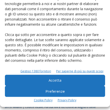
tecnologie permetterà a noi e ai nostri partner di elaborare
Rimani aggiornato sul mondo
dati personali come il comportamento durante la navigazione
dell’agricoltura
o gli ID univoci su questo sito e di mostrare annunci (non)
personalizzati. Non acconsentire o ritirare il consenso può
influire negativamente su alcune caratteristiche e funzioni.
Iscriviti alle nostre newsletter
Clicca qui sotto per acconsentire a quanto sopra o per fare
scelte dettagliate. Le tue scelte saranno applicate solamente a
questo sito. È possibile modificare le impostazioni in qualsiasi
momento, compreso il ritiro del consenso, utilizzando i
pulsanti della Cookie Policy o cliccando sul pulsante di gestione
del consenso nella parte inferiore dello schermo.
Gestisci 1380 fornitori
Per saperne di più su questi scopi
Accetta
Preferenze
Cookie Policy
Privacy Policy
© Tecniche Nuove Spa. Tutti i diritti riservati. Sede legale Via Eritrea 21 -
20157 Milano | Codice fiscale, Partita IVA e Iscrizione al Registro delle