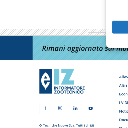
Rimani aggiornato sul mon
Alle
Altr
Econ
I VID
Noti
Docu
© Tecniche Nuove Spa. Tutti i diritti