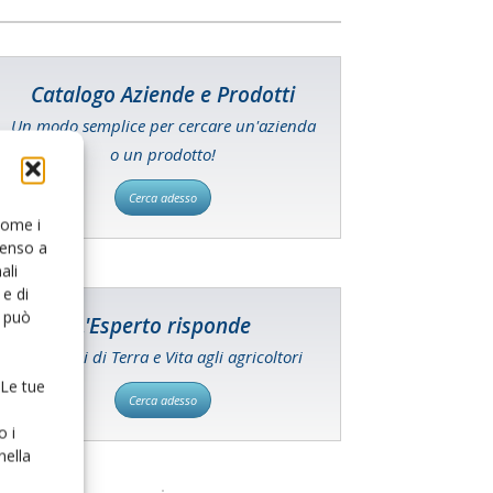
Catalogo Aziende e Prodotti
Un modo semplice per cercare un'azienda
o un prodotto!
Cerca adesso
 come i
senso a
ali
e di
o può
L'Esperto risponde
I consigli di Terra e Vita agli agricoltori
 Le tue
Cerca adesso
o i
nella