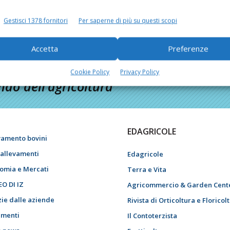
Gestisci 1378 fornitori
Per saperne di più su questi scopi
Accetta
Preferenze
Cookie Policy
Privacy Policy
do dell’agricoltura
EDAGRICOLE
vamento bovini
i allevamenti
Edagricole
omia e Mercati
Terra e Vita
EO DI IZ
Agricommercio & Garden Cent
zie dalle aziende
Rivista di Orticoltura e Floricol
menti
Il Contoterzista