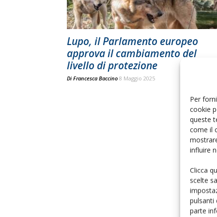
Lupo, il Parlamento europeo
approva il cambiamento del
livello di protezione
Di
Francesca Baccino
8 Maggio 2025
Per forni
cookie p
queste t
come il 
mostrare
influire
Clicca q
scelte s
impostaz
pulsanti
parte in