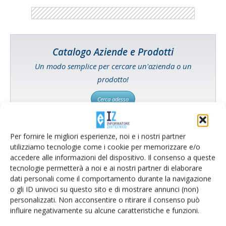
Catalogo Aziende e Prodotti
Un modo semplice per cercare un'azienda o un
prodotto!
Cerca adesso
Per fornire le migliori esperienze, noi e i nostri partner
utilizziamo tecnologie come i cookie per memorizzare e/o
L'Esperto risponde
accedere alle informazioni del dispositivo. Il consenso a queste
tecnologie permetterà a noi e ai nostri partner di elaborare
I consigli di Terra e Vita agli agricoltori
dati personali come il comportamento durante la navigazione
o gli ID univoci su questo sito e di mostrare annunci (non)
Cerca adesso
personalizzati. Non acconsentire o ritirare il consenso può
influire negativamente su alcune caratteristiche e funzioni.