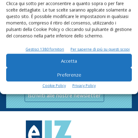
Clicca qui sotto per acconsentire a quanto sopra o per fare
scelte dettagliate. Le tue scelte saranno applicate solamente a
questo sito. È possibile modificare le impostazioni in qualsiasi
momento, compreso il ritiro del consenso, utilizzando i
pulsanti della Cookie Policy o cliccando sul pulsante di gestione
del consenso nella parte inferiore dello schermo.
Gestisci 1380 fornitori
Per saperne di più su questi scopi
Accetta
Rimani aggiornato sul mondo
Preferenze
dell’agricoltura
Cookie Policy
Privacy Policy
Iscriviti alle nostre newsletter