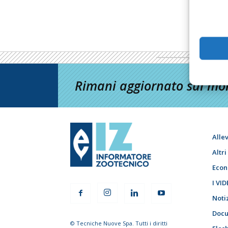
Rimani aggiornato sul mon
Alle
Altr
Econ
I VID
Noti
Docu
© Tecniche Nuove Spa. Tutti i diritti