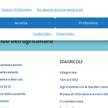
Gestisci 1378 fornitori
Per saperne di più su questi scopi
Accetta
Preferenze
Cookie Policy
Privacy Policy
do dell’agricoltura
EDAGRICOLE
vamento bovini
i allevamenti
Edagricole
omia e Mercati
Terra e Vita
EO DI IZ
Agricommercio & Garden Cent
zie dalle aziende
Rivista di Orticoltura e Floricol
menti
Il Contoterzista