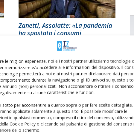
Zanetti, Assolatte: «La pandemia
ha spostato i consumi
dall’ho.re.ca alla gdo»
Di
Francesca Baccino
8 Settembre 2021
re le migliori esperienze, noi e i nostri partner utilizziamo tecnologie
er memorizzare e/o accedere alle informazioni del dispositivo. Il con
ecnologie permetterà a noi e ai nostri partner di elaborare dati person
Pagina 2 di 2
comportamento durante la navigazione o gli ID univoci su questo sito 
 annunci (non) personalizzati. Non acconsentire o ritirare il consens
 negativamente su alcune caratteristiche e funzioni.
ui sotto per acconsentire a quanto sopra o per fare scelte dettagliate.
aranno applicate solamente a questo sito. È possibile modificare le
ioni in qualsiasi momento, compreso il ritiro del consenso, utilizzand
 della Cookie Policy o cliccando sul pulsante di gestione del consenso 
feriore dello schermo.