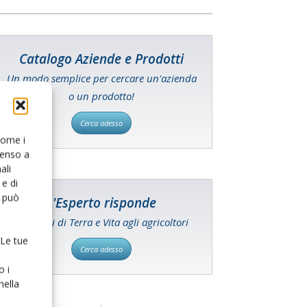
Catalogo Aziende e Prodotti
Un modo semplice per cercare un'azienda
o un prodotto!
Cerca adesso
 come i
senso a
ali
e di
o può
L'Esperto risponde
I consigli di Terra e Vita agli agricoltori
 Le tue
Cerca adesso
o i
nella