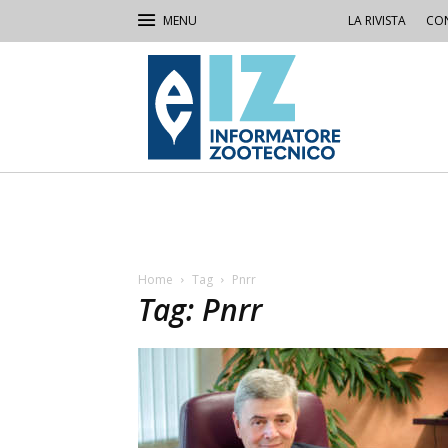
LA RIVISTA
CON
IZ
Informatore
Zootecnico
Home
Tag
Pnrr
Tag: Pnrr