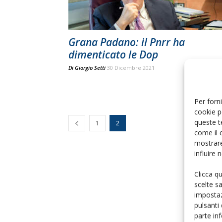
Grana Padano: il Pnrr ha
dimenticato le Dop
Di
Giorgio Setti
30 Dicembre 2021
Per forni
cookie p
queste t
1
2
come il 
mostrare
influire
Clicca q
scelte s
impostaz
pulsanti
parte in