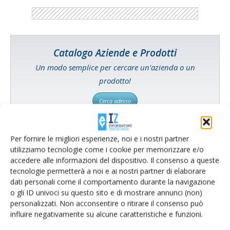
Catalogo Aziende e Prodotti
Un modo semplice per cercare un'azienda o un
prodotto!
Cerca adesso
Per fornire le migliori esperienze, noi e i nostri partner
utilizziamo tecnologie come i cookie per memorizzare e/o
L'Esperto risponde
accedere alle informazioni del dispositivo. Il consenso a queste
tecnologie permetterà a noi e ai nostri partner di elaborare
I consigli di Terra e Vita agli agricoltori
dati personali come il comportamento durante la navigazione
o gli ID univoci su questo sito e di mostrare annunci (non)
Cerca adesso
personalizzati. Non acconsentire o ritirare il consenso può
influire negativamente su alcune caratteristiche e funzioni.