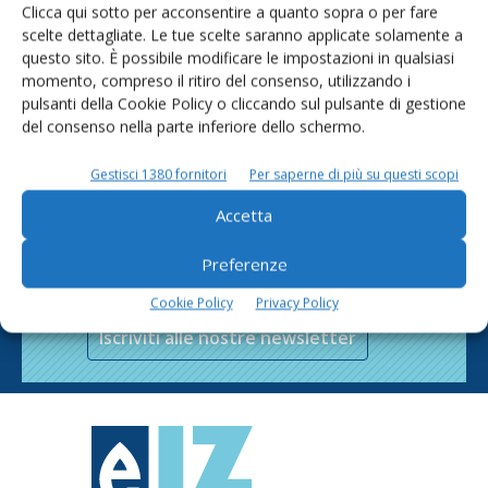
Clicca qui sotto per acconsentire a quanto sopra o per fare
scelte dettagliate. Le tue scelte saranno applicate solamente a
questo sito. È possibile modificare le impostazioni in qualsiasi
momento, compreso il ritiro del consenso, utilizzando i
pulsanti della Cookie Policy o cliccando sul pulsante di gestione
del consenso nella parte inferiore dello schermo.
Gestisci 1380 fornitori
Per saperne di più su questi scopi
Accetta
Rimani aggiornato sul mondo
Preferenze
dell’agricoltura
Cookie Policy
Privacy Policy
Iscriviti alle nostre newsletter