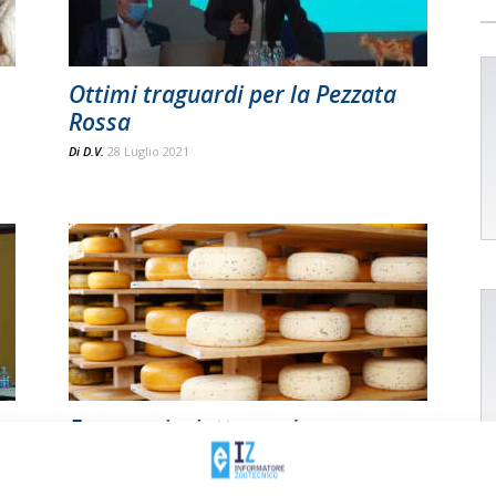
Ottimi traguardi per la Pezzata
Rossa
Di
D.V.
28 Luglio 2021
Formaggi a latte crudo
protagonisti a Gemona
Di
Redazione Informatore Zootecnico
19 Dicembre 2019