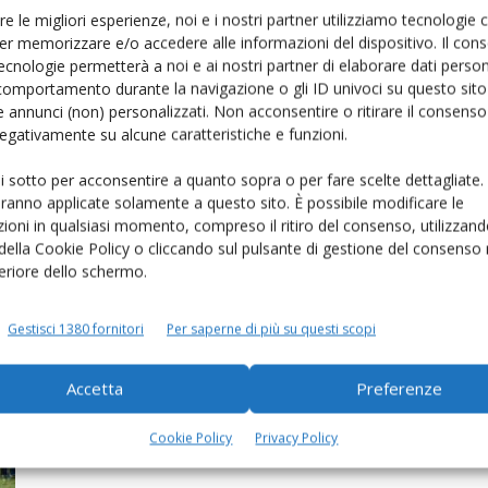
re le migliori esperienze, noi e i nostri partner utilizziamo tecnologie
er memorizzare e/o accedere alle informazioni del dispositivo. Il con
ecnologie permetterà a noi e ai nostri partner di elaborare dati person
comportamento durante la navigazione o gli ID univoci su questo sito 
 annunci (non) personalizzati. Non acconsentire o ritirare il consens
 negativamente su alcune caratteristiche e funzioni.
ui sotto per acconsentire a quanto sopra o per fare scelte dettagliate.
aranno applicate solamente a questo sito. È possibile modificare le
ioni in qualsiasi momento, compreso il ritiro del consenso, utilizzand
Pezzata rossa in linea col
 della Cookie Policy o cliccando sul pulsante di gestione del consenso 
mercato
feriore dello schermo.
Di Sandro Sillani (1), Matteo Venuti (2)
-
13 Settembre 2016
Gestisci 1380 fornitori
Per saperne di più su questi scopi
Accetta
Preferenze
Cookie Policy
Privacy Policy