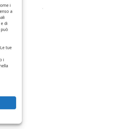
 come i
senso a
ali
e di
o può
 Le tue
o i
nella