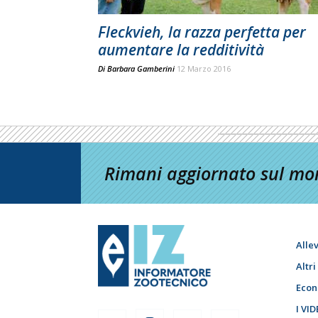
Fleckvieh, la razza perfetta per
aumentare la redditività
Di
Barbara Gamberini
12 Marzo 2016
Rimani aggiornato sul mon
Alle
Altr
Econ
I VID