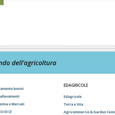
do dell’agricoltura
EDAGRICOLE
vamento bovini
i allevamenti
Edagricole
omia e Mercati
Terra e Vita
EO DI IZ
Agricommercio & Garden Cent