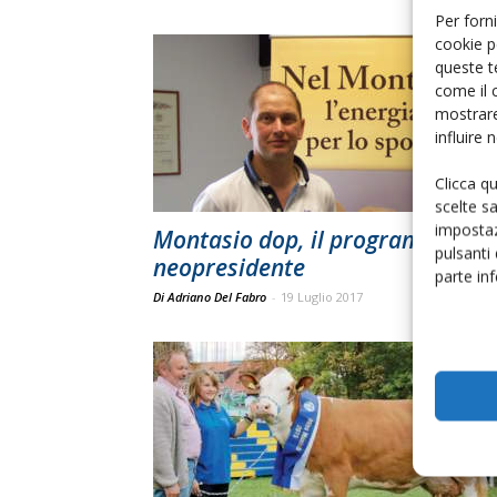
Per forni
cookie p
queste t
come il 
mostrare
influire
Clicca q
scelte s
impostaz
Montasio dop, il programma del
pulsanti
neopresidente
parte in
Di Adriano Del Fabro
-
19 Luglio 2017