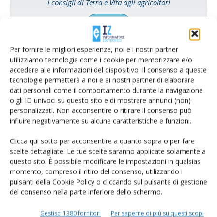
I consigli di Terra e Vita agli agricoltori
Cerca adesso
Per fornire le migliori esperienze, noi e i nostri partner
utilizziamo tecnologie come i cookie per memorizzare e/o
accedere alle informazioni del dispositivo. Il consenso a queste
tecnologie permetterà a noi e ai nostri partner di elaborare
dati personali come il comportamento durante la navigazione
o gli ID univoci su questo sito e di mostrare annunci (non)
personalizzati. Non acconsentire o ritirare il consenso può
influire negativamente su alcune caratteristiche e funzioni.
Clicca qui sotto per acconsentire a quanto sopra o per fare
scelte dettagliate. Le tue scelte saranno applicate solamente a
Rimani aggiornato sul mondo
questo sito. È possibile modificare le impostazioni in qualsiasi
dell’agricoltura
momento, compreso il ritiro del consenso, utilizzando i
pulsanti della Cookie Policy o cliccando sul pulsante di gestione
del consenso nella parte inferiore dello schermo.
Iscriviti alle nostre newsletter
Gestisci 1380 fornitori
Per saperne di più su questi scopi